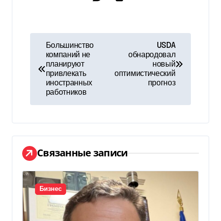
Н
Большинство
USDA
компаний не
обнародовал
а
планируют
новый
привлекать
оптимистический
в
иностранных
прогноз
работников
и
г
а
Связанные записи
ц
и
Бизнес
я