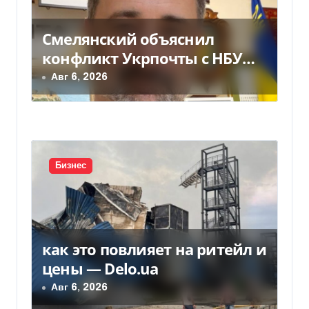
п
о
Смелянский объяснил
з
конфликт Укрпочты с НБУ
из-за платежек
Авг 6, 2026
а
п
и
с
Бизнес
я
м
как это повлияет на ритейл и
цены — Delo.ua
Авг 6, 2026