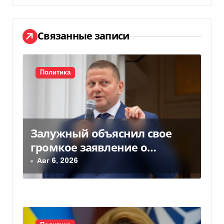
ц
и
Связанные записи
я
п
Политика
о
з
а
Залужный объяснил свое
громкое заявление о
п
вступлении Украины в НАТО
Авг 6, 2026
и
с
я