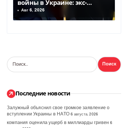
войны в Украине: экс-
чиновники ЕС и РФ провели
Авг 6, 2026
тайные переговоры, — СМИ
Н
а
й
т
и
:
Последние новости
Залужный объяснил свое громкое заявление о
вступлении Украины в НАТО
6 августа, 2026
компания оценила ущерб в миллиарды гривен
6