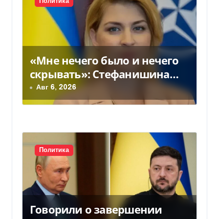
Политика
м
«Мне нечего было и нечего
скрывать»: Стефанишина
прокомментировала новое
Авг 6, 2026
подозрение
Политика
Говорили о завершении