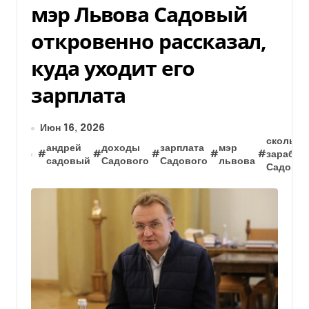
мэр Львова Садовый
откровенно рассказал,
куда уходит его
зарплата
Июн 16, 2026
сколько
андрей
доходы
зарплата
мэр
#
#
#
#
#
зарабат
садовый
Садового
Садового
львова
Садовы