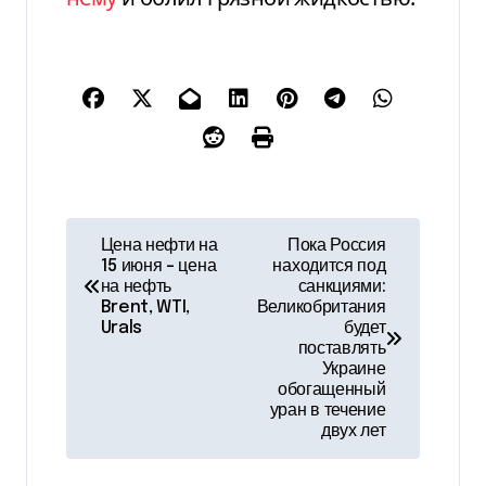
Н
Цена нефти на
Пока Россия
15 июня – цена
находится под
а
на нефть
санкциями:
Brent, WTI,
Великобритания
в
Urals
будет
поставлять
и
Украине
обогащенный
г
уран в течение
двух лет
а