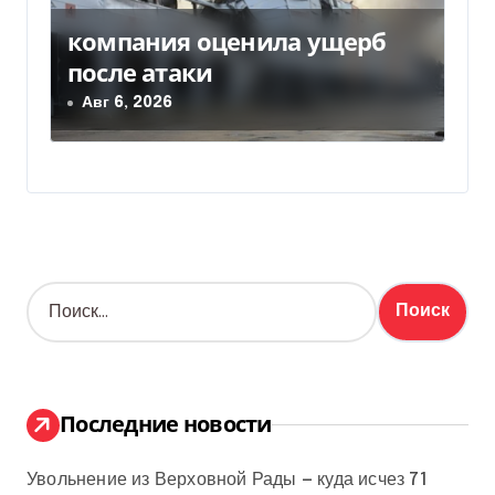
компания оценила ущерб
после атаки
Авг 6, 2026
Н
а
й
т
и
:
Последние новости
Увольнение из Верховной Рады — куда исчез 71