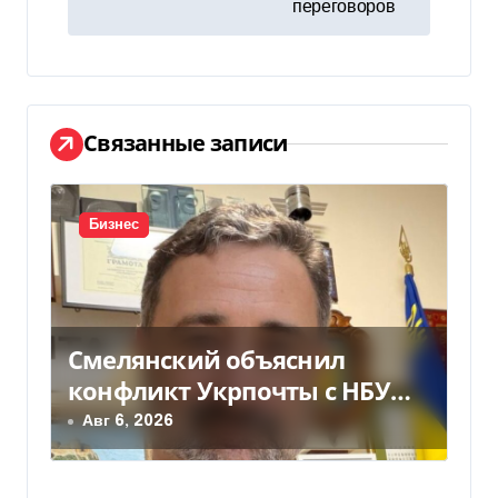
г
переговоров
а
ц
и
Связанные записи
я
п
Бизнес
о
з
Смелянский объяснил
а
конфликт Укрпочты с НБУ
п
из-за платежек
Авг 6, 2026
и