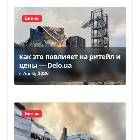
с
я
Бизнес
м
как это повлияет на ритейл и
цены — Delo.ua
Авг 6, 2026
Бизнес