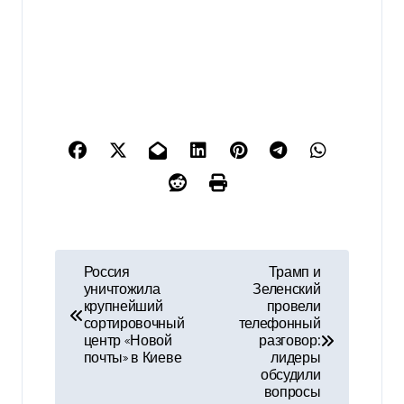
Н
Россия
Трамп и
уничтожила
Зеленский
а
крупнейший
провели
сортировочный
телефонный
в
центр «Новой
разговор:
почты» в Киеве
лидеры
и
обсудили
вопросы