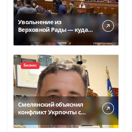
Увольнение из
Верховной Рады — куда
исчез 71 народный
депутат за семь лет
Бизнес
Смелянский объяснил
конфликт Укрпочты с
НБУ из-за платежек