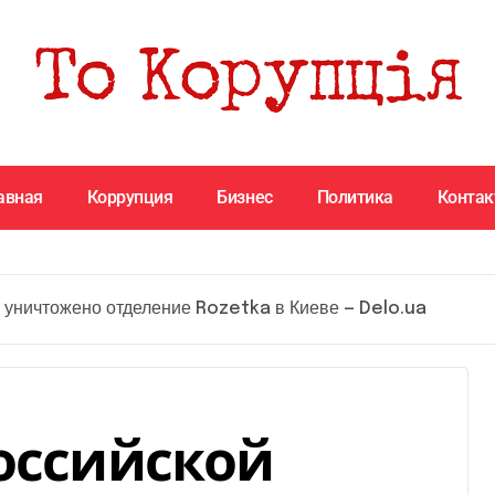
авная
Коррупция
Бизнес
Политика
Конта
и уничтожено отделение Rozetka в Киеве — Delo.ua
российской