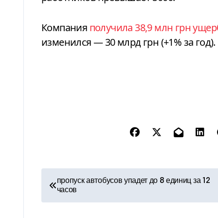
Компания
получила 38,9 млн грн ущер
изменился — 30 млрд грн (+1% за год).
Н
пропуск автобусов упадет до 8 единиц за 12
часов
а
в