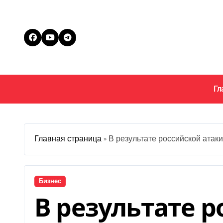
Перейти
к
содержанию
Гл
Главная страница
»
В результате российской атак
Бизнес
В результате 