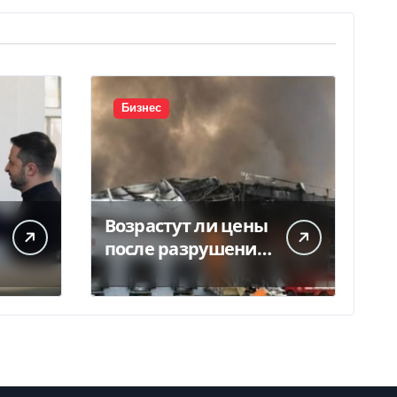
Бизнес
Возрастут ли цены
после разрушения
складов под
Киевом