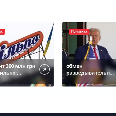
ес
Политика
т 300 млн грн
обмен
Сильпо:
разведывательны
ли
ми данными
ашения с
между Украиной и
банком
США значительно
вырос, — Politico