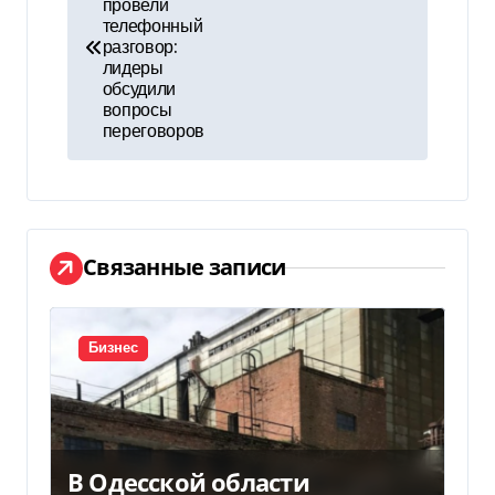
а
провели
телефонный
в
разговор:
лидеры
и
обсудили
вопросы
г
переговоров
а
ц
и
Связанные записи
я
п
Бизнес
о
з
В Одесской области