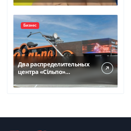
прокомментировала
новое подозрение
Бизнес
Два распределительных
центра «Сільпо»
пострадали от
российской атаки —
Delo.ua