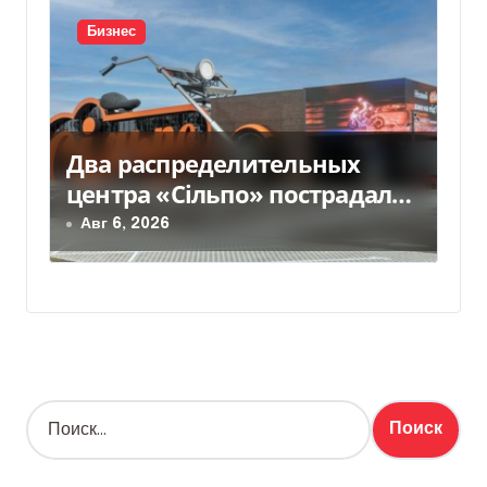
Бизнес
Два распределительных
центра «Сільпо» пострадали
от российской атаки —
Авг 6, 2026
Delo.ua
Н
а
й
т