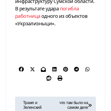
инфраструктуру Сумской области.
В результате удара
погибла
работница
одного из объектов
«Укрзализныци».
Н
Трамп и
что там было на
Зеленский
самом деле