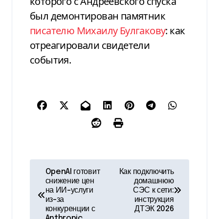
которого с Андреевского спуска
был демонтирован памятник
писателю Михаилу Булгакову
: как
отреагировали свидетели
события.
Н
OpenAI готовит
Как подключить
снижение цен
домашнюю
а
на ИИ-услуги
СЭС к сети:
из-за
инструкция
в
конкуренции с
ДТЭК 2026
Anthropic