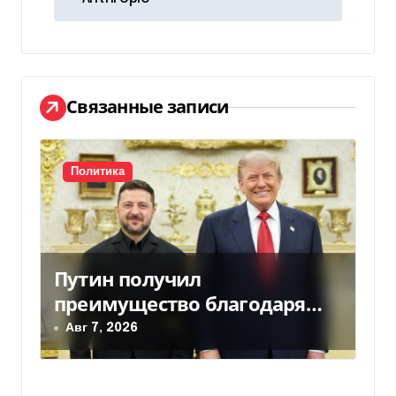
и
г
а
Связанные записи
ц
и
Политика
я
п
о
Путин получил
з
преимущество благодаря
действиям США
Авг 7, 2026
а
п