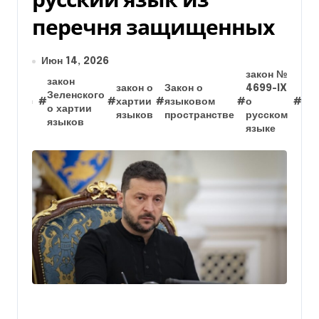
перечня защищенных
Июн 14, 2026
закон №
закон
зак
закон о
Закон о
4699-IX
Зеленского
№ 
#
#
хартии
#
языковом
#
о
#
о хартии
ру
языков
пространстве
русском
языков
яз
языке