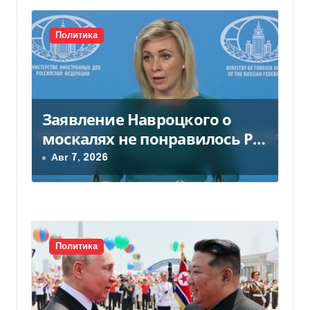
и
с
Политика
я
м
Заявление Навроцкого о
москалях не понравилось РФ
— видео
Авг 7, 2026
Политика