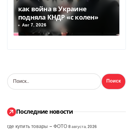
как война в Украине
подняла КНДР «с колен»
Авг 7, 2026
Н
а
й
т
и
:
Последние новости
где купить товары — ФОТО
8 августа, 2026