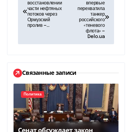
восстановлении
впервые
а
части нефтяных
перехватила
потоков через
танкер
в
Ормузский
российского
пролив —…
«теневого
и
флота» —
Delo.ua
г
а
ц
Связанные записи
и
я
Политика
п
о
з
Сенат обсуждает закон