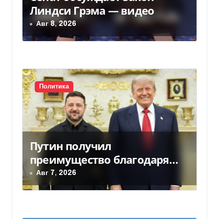
Линдси Грэма — видео
а
Авг 8, 2026
п
и
с
Политика
я
м
Путин получил
преимущество благодаря
действиям США
Авг 7, 2026