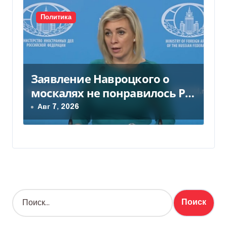
Политика
Заявление Навроцкого о
москалях не понравилось РФ
— видео
Авг 7, 2026
Н
а
й