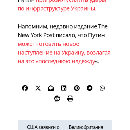
по инфраструктуре Украины
.
Напомним, недавно издание The
New York Post писало, что Путин
может готовить новое
наступление на Украину, возлагая
на это «последнюю надежду
«.
Н
США заявили о
Великобритания