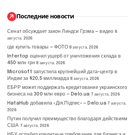
т
и
:
Последние новости
Сенат обсуждает закон Линдси Грэма — видео
8
августа, 2026
где купить товары — ФОТО
8 августа, 2026
Intertop оценил ущерб от уничтожения склада в
450 млн грн
8 августа, 2026
Microsoft запустила крупнейший дата-центр в
Индии за $20,5 миллиарда
8 августа, 2026
ЕБРР может поддержать кредитование украинского
бизнеса на 300 млн евро — Delo.ua
7 августа, 2026
HataHub добавила «Дія.Підпис» — Delo.ua
7 августа,
2026
Путин получил преимущество благодаря действиям
США
7 августа, 2026
НБУ ослабил кредитные требования для бизнеса и