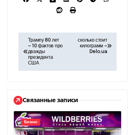
Н
Трампу 80 лет
сколько стоит
— 10 фактов про
килограмм —
а
дважды
Delo.ua
президента
в
США
и
г
а
Связанные записи
ц
и
Бизнес