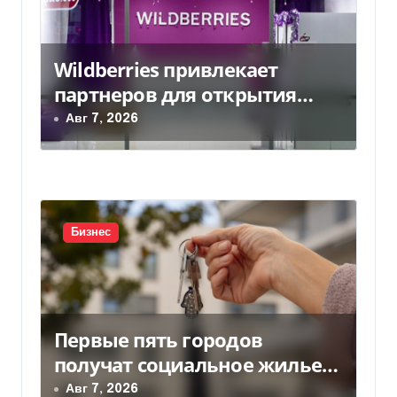
я
п
Wildberries привлекает
о
партнеров для открытия
з
хабов после ударов по
Авг 7, 2026
слогам
а
п
и
Бизнес
с
я
м
Первые пять городов
получат социальное жилье
за счет ЕИБ в Украине
Авг 7, 2026