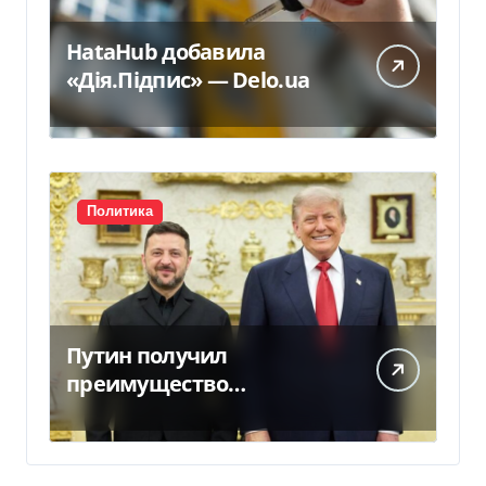
HataHub добавила
«Дія.Підпис» — Delo.ua
Политика
Путин получил
преимущество
благодаря действиям
США