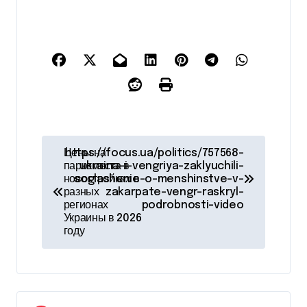
Н
Цены на
https://focus.ua/politics/757568-
паркоместа в
ukraina-i-vengriya-zaklyuchili-
а
новостройках в
soglashenie-o-menshinstve-v-
разных
zakarpate-vengr-raskryl-
в
регионах
podrobnosti-video
Украины в 2026
и
году
г
а