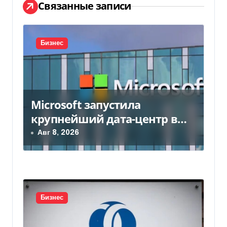
ц
Связанные записи
и
я
Бизнес
п
о
Microsoft запустила
з
крупнейший дата-центр в
а
Индии за $20,5 миллиарда
Авг 8, 2026
п
и
с
Бизнес
я