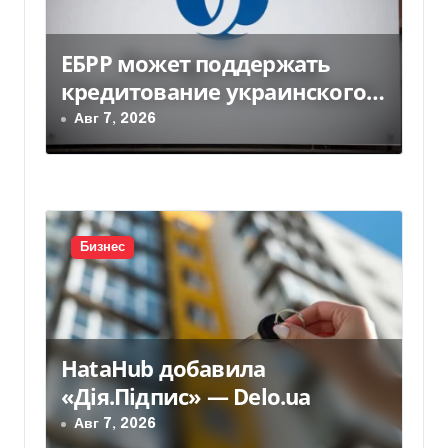
м
ЕБРР может поддержать
кредитование украинского
бизнеса на 300 млн евро —
Авг 7, 2026
Delo.ua
Бизнес
HataHub добавила
«Дія.Підпис» — Delo.ua
Авг 7, 2026