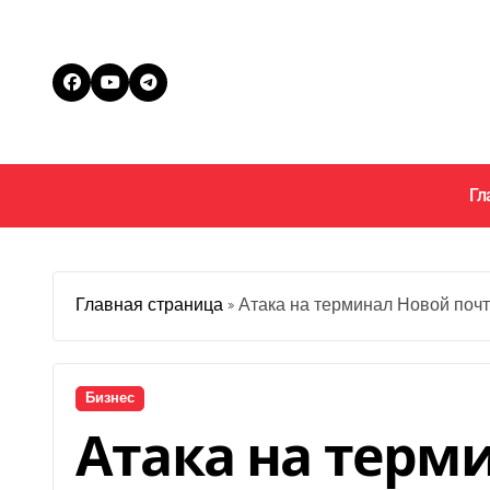
Перейти
к
содержанию
Гл
Главная страница
»
Атака на терминал Новой почт
Бизнес
Атака на терм