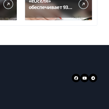
«єОселя»
обеспечивает 93%
ипотеки в Украине
– банкиры