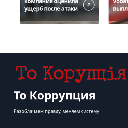
компания оценила
Voda
ущерб после атаки
выпл
грн 
Delo.
То Коррупция
Разоблачаем правду, меняем систему