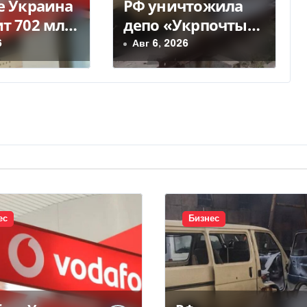
e Украина
РФ уничтожила
т 702 млн
депо «Укрпочты»
идендов
в Павлограде: есть
6
Авг 6, 2026
ua
погибшие и
ранены
ес
Бизнес