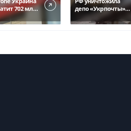
fone Украина
РФ уничтожила
атит 702 млн
депо «Укрпочты» в
дивидендов —
Павлограде: есть
ua
погибшие и
ранены