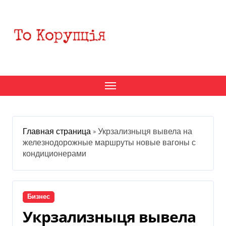
Перейти
к
содержанию
Главная страница
»
Укрзализныця вывела на
железнодорожные маршруты новые вагоны с
кондиционерами
Бизнес
Укрзализныця вывела