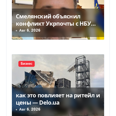
п
о
Смелянский объяснил
з
конфликт Укрпочты с НБУ
из-за платежек
Авг 6, 2026
а
п
и
с
Бизнес
я
м
как это повлияет на ритейл и
цены — Delo.ua
Авг 6, 2026