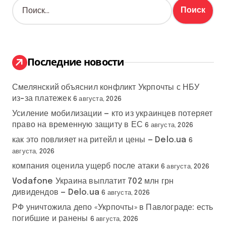
Н
а
й
т
и
:
Последние новости
Смелянский объяснил конфликт Укрпочты с НБУ
из-за платежек
6 августа, 2026
Усиление мобилизации — кто из украинцев потеряет
право на временную защиту в ЕС
6 августа, 2026
как это повлияет на ритейл и цены — Delo.ua
6
августа, 2026
компания оценила ущерб после атаки
6 августа, 2026
Vodafone Украина выплатит 702 млн грн
дивидендов — Delo.ua
6 августа, 2026
РФ уничтожила депо «Укрпочты» в Павлограде: есть
погибшие и ранены
6 августа, 2026