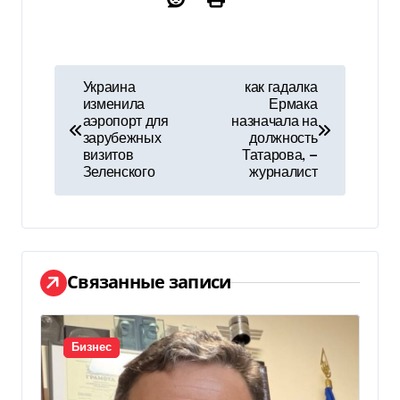
Н
Украина
как гадалка
изменила
Ермака
а
аэропорт для
назначала на
зарубежных
должность
в
визитов
Татарова, —
Зеленского
журналист
и
г
а
Связанные записи
ц
и
Бизнес
я