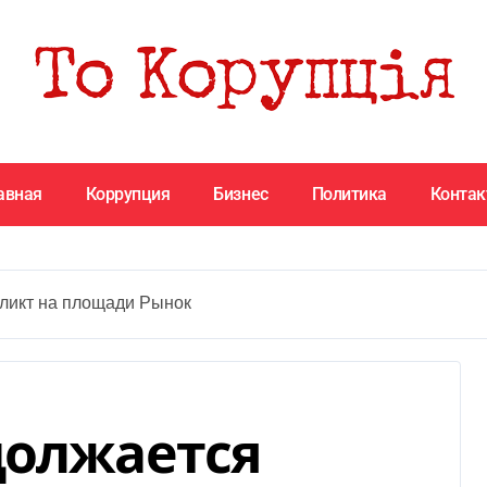
авная
Коррупция
Бизнес
Политика
Конта
ликт на площади Рынок
должается