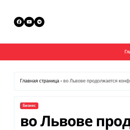
Перейти
к
содержанию
Гл
Главная страница
»
во Львове продолжается конф
Бизнес
во Львове про