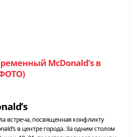
временный McDonald’s в
(ФОТО)
nald’s
ла встреча, посвященная конфликту
ald’s в центре города. За одним столом