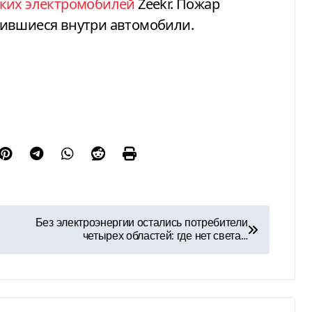
ских электромобилей
Zeekr. Пожар
дившиеся внутри автомобили.
Без электроэнергии остались потребители
четырех областей: где нет света…