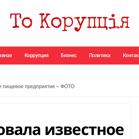
авная
Коррупция
Бизнес
Политика
Конта
ое пищевое предприятие — ФОТО
овала известное