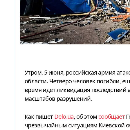
Утром, 5 июня, российская армия атаковала пищевое предприятие в Киевской
области. Четверо человек погибли, ещ
время идет ликвидация последствий 
масштабов разрушений.
Как пишет
Delo.ua
, об этом
сообщает
Г
чрезвычайным ситуациям Киевской о