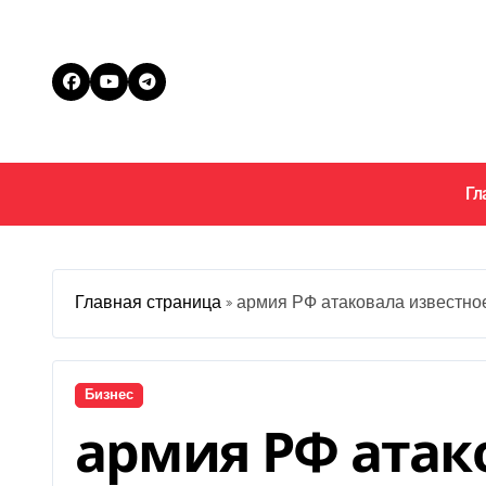
Перейти
к
содержанию
Гл
Главная страница
»
армия РФ атаковала известн
Бизнес
армия РФ атак