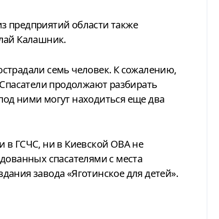
з предприятий области также
лай Калашник.
страдали семь человек. К сожалению,
 Спасатели продолжают разбирать
од ними могут находиться еще два
 в ГСЧС, ни в Киевской ОВА не
одованных спасателями с места
дания завода «Яготинское для детей».