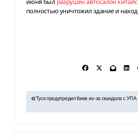
июня был
разрушен автосалон китай
полностью уничтожил здание и нахо
Н
Туск предупредил Киев из-за скандала с УПА
а
в
и