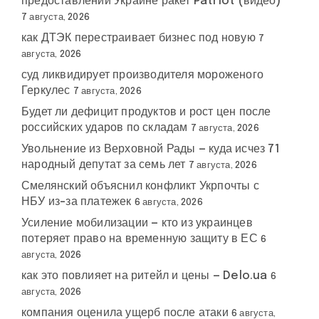
предоставлении Украине ракет Patriot (видео)
7 августа, 2026
как ДТЭК перестраивает бизнес под новую
7
августа, 2026
суд ликвидирует производителя мороженого
Геркулес
7 августа, 2026
Будет ли дефицит продуктов и рост цен после
российских ударов по складам
7 августа, 2026
Увольнение из Верховной Рады — куда исчез 71
народный депутат за семь лет
7 августа, 2026
Смелянский объяснил конфликт Укрпочты с
НБУ из-за платежек
6 августа, 2026
Усиление мобилизации — кто из украинцев
потеряет право на временную защиту в ЕС
6
августа, 2026
как это повлияет на ритейл и цены — Delo.ua
6
августа, 2026
компания оценила ущерб после атаки
6 августа,