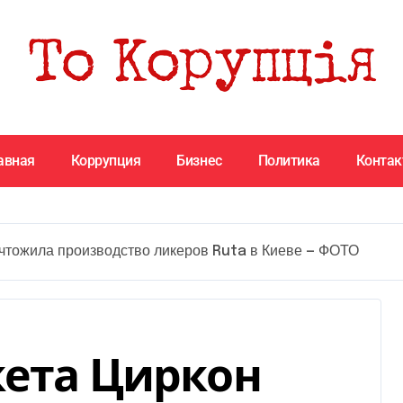
авная
Коррупция
Бизнес
Политика
Конта
ичтожила производство ликеров Ruta в Киеве — ФОТО
кета Циркон