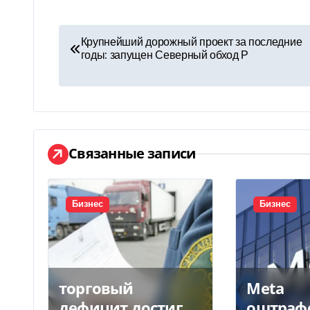
Н
Крупнейший дорожный проект за последние
годы: запущен Северный обход Р
а
в
и
г
Связанные записи
а
ц
Бизнес
Бизнес
и
я
торговый
Meta
п
дефицит достиг
оштраф