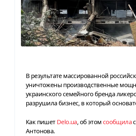
В результате массированной российской атаки на Киев 2 июня полностью
уничтожены производственные мощно
украинского семейного бренда ликеро
разрушила бизнес, в который основат
Как пишет
Delo.ua
, об этом
сообщила
с
Антонова.