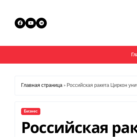
Перейти
к
содержанию
Гл
Главная страница
»
Российская ракета Циркон ун
Бизнес
Российская ра