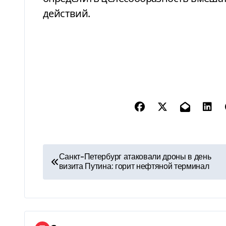
действий.
Н
Санкт-Петербург атаковали дроны в день
визита Путина: горит нефтяной терминал
а
в
и