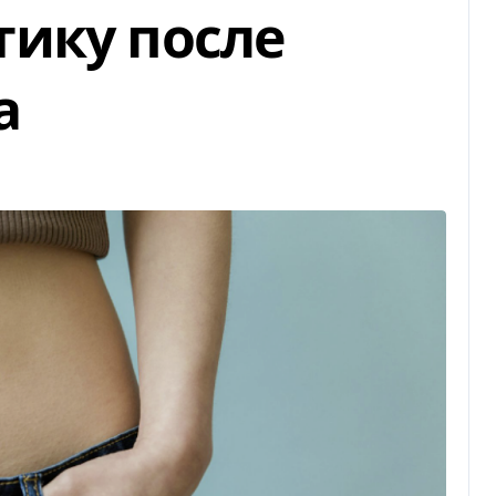
ику после
a