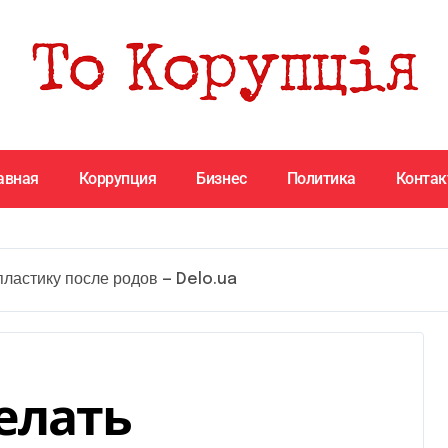
авная
Коррупция
Бизнес
Политика
Конта
ластику после родов — Delo.ua
елать