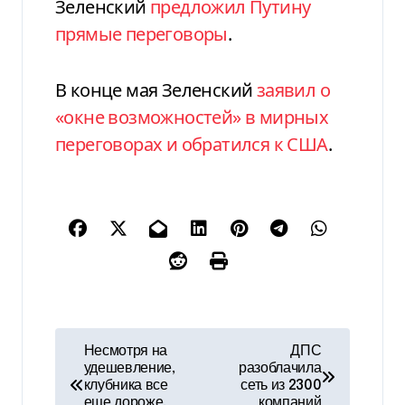
Зеленский
предложил Путину
прямые переговоры
.
В конце мая Зеленский
заявил о
«окне возможностей» в мирных
переговорах и обратился к США
.
Н
Несмотря на
ДПС
удешевление,
разоблачила
а
клубника все
сеть из 2300
еще дороже,
компаний