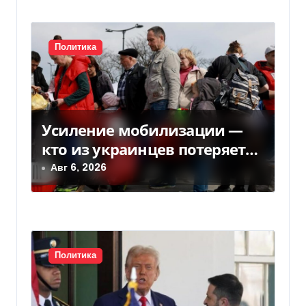
п
и
Политика
с
я
м
Усиление мобилизации —
кто из украинцев потеряет
право на временную защиту
Авг 6, 2026
в ЕС
Политика