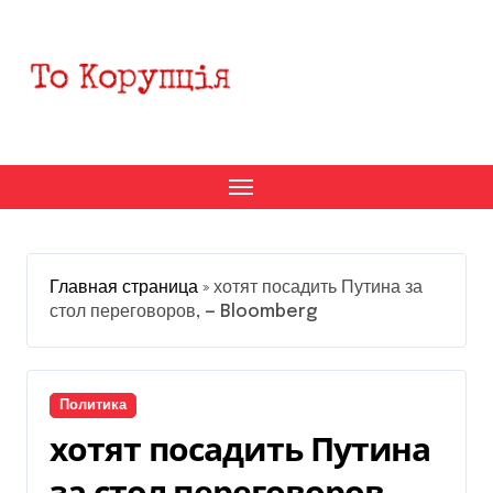
Перейти
к
содержанию
Главная страница
»
хотят посадить Путина за
стол переговоров, — Bloomberg
Политика
хотят посадить Путина
за стол переговоров, —