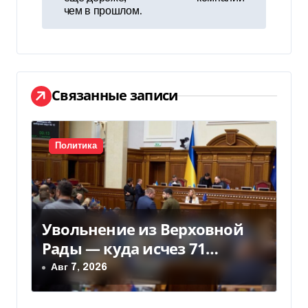
в
чем в прошлом.
и
г
а
Связанные записи
ц
и
Политика
я
п
Увольнение из Верховной
о
Рады — куда исчез 71
з
народный депутат за семь
Авг 7, 2026
лет
а