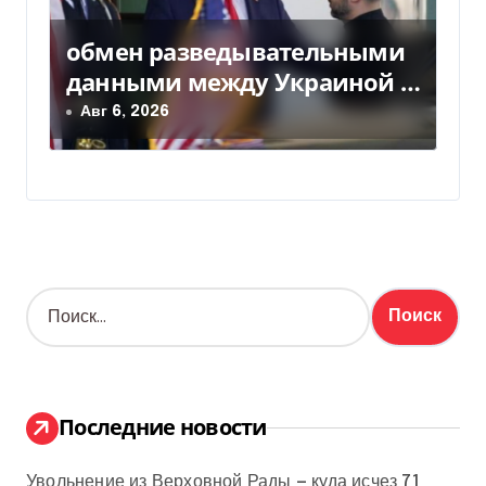
обмен разведывательными
данными между Украиной и
США значительно вырос, —
Авг 6, 2026
Politico
Н
а
й
т
и
:
Последние новости
Увольнение из Верховной Рады — куда исчез 71