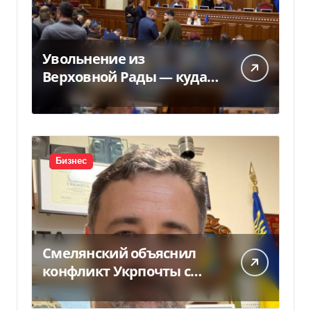
Увольнение из
Верховной Рады — куда
исчез 71 народный
депутат за семь лет
Бизнес
Смелянский объяснил
конфликт Укрпочты с
НБУ из-за платежек