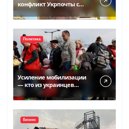
конфликт Укрпочты с
НБУ из-за платежек
Политика
Усиление мобилизации
— кто из украинцев
потеряет право на
временную защиту в ЕС
Бизнес