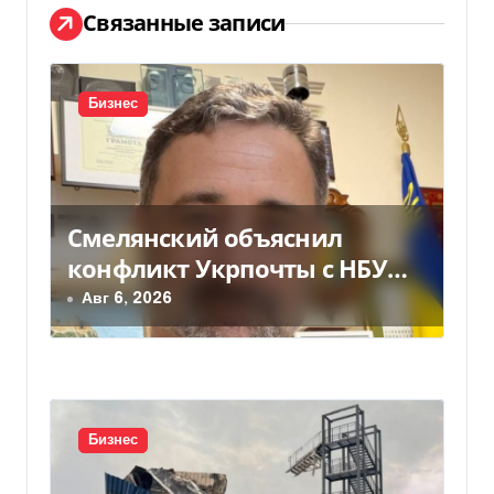
а
Связанные записи
ц
и
Бизнес
я
п
о
Смелянский объяснил
з
конфликт Укрпочты с НБУ
из-за платежек
Авг 6, 2026
а
п
и
с
Бизнес