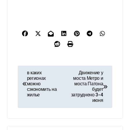
Н
в каких
Движение у
регионах
моста Метро и
а
можно
моста Патона
сэкономить на
будет
в
жилье
затруднено 3–4
июня
и
г