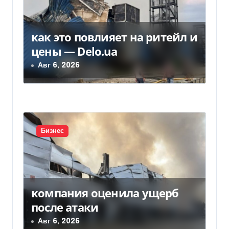
я
м
как это повлияет на ритейл и
цены — Delo.ua
Авг 6, 2026
Бизнес
компания оценила ущерб
после атаки
Авг 6, 2026