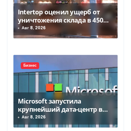
Intertop оценил ущерб от
уничтожения склада в 450
млн грн
Авг 8, 2026
Бизнес
Microsoft запустила
крупнейший дата-центр в
Индии за $20,5 миллиарда
Авг 8, 2026