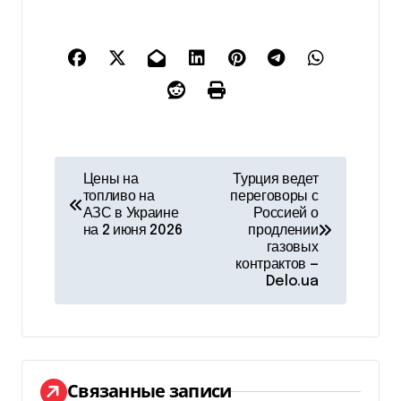
Н
Цены на
Турция ведет
топливо на
переговоры с
а
АЗС в Украине
Россией о
на 2 июня 2026
продлении
в
газовых
контрактов —
и
Delo.ua
г
а
ц
Связанные записи