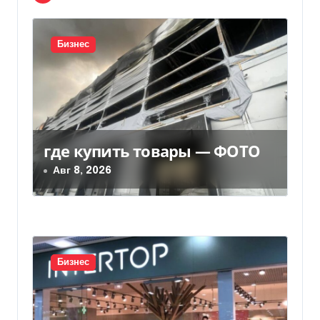
и
я
Бизнес
п
о
з
где купить товары — ФОТО
а
Авг 8, 2026
п
и
с
Бизнес
я
м