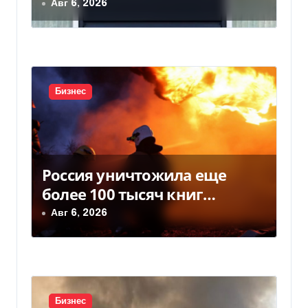
з
товарами PUMA: детали
Авг 6, 2026
а
п
и
Бизнес
с
я
м
Россия уничтожила еще
более 100 тысяч книг
BookChef: что произошло
Авг 6, 2026
Бизнес