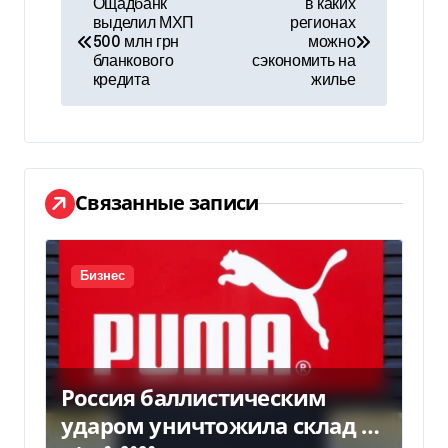
Ощадбанк
в каких
выделил МХП
регионах
а
500 млн грн
можно
бланкового
сэкономить на
в
кредита
жилье
и
г
а
Связанные записи
ц
и
Бизнес
я
п
Россия баллистическим
о
ударом уничтожила склад с