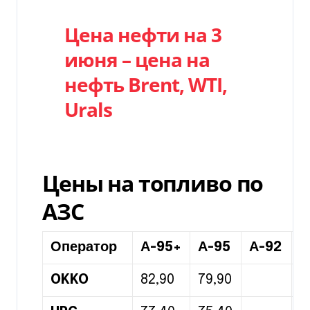
Цена нефти на 3
июня – цена на
нефть Brent, WTI,
Urals
Цены на топливо по
АЗС
Оператор
А-95+
А-95
А-92
Д
OKKO
82,90
79,90
8