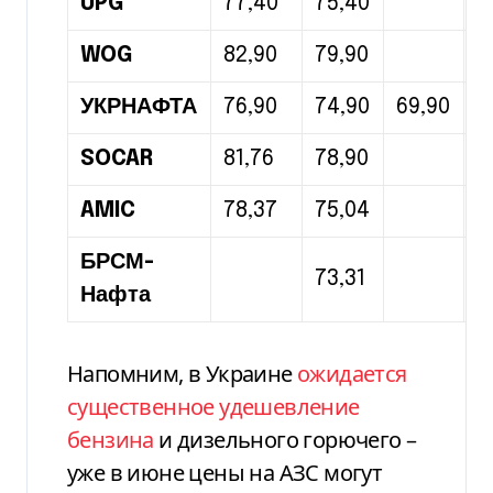
UPG
77,40
75,40
8
WOG
82,90
79,90
8
УКРНАФТА
76,90
74,90
69,90
8
SOCAR
81,76
78,90
8
AMIC
78,37
75,04
8
БРСМ-
73,31
8
Нафта
Напомним, в Украине
ожидается
существенное удешевление
бензина
и дизельного горючего –
уже в июне цены на АЗС могут