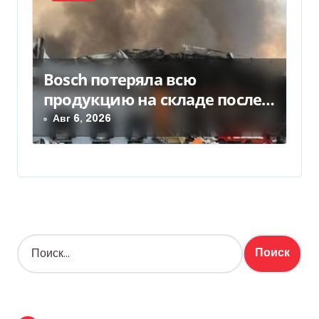
Bosch потеряла всю
продукцию на складе после
российской атаки
Авг 6, 2026
Н
а
й
т
и