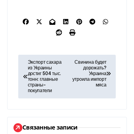
Н
Экспорт сахара
Свинина будет
из Украины
дорожать?
а
достиг 504 тыс.
Украина
тонн: главные
утроила импорт
в
страны-
мяса
покупатели
и
г
а
Связанные записи