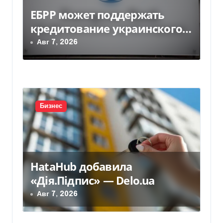
м
ЕБРР может поддержать
кредитование украинского
бизнеса на 300 млн евро —
Авг 7, 2026
Delo.ua
Бизнес
HataHub добавила
«Дія.Підпис» — Delo.ua
Авг 7, 2026