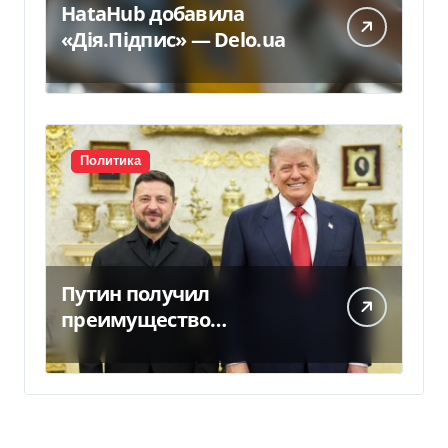
HataHub добавила
«Дія.Підпис» — Delo.ua
Политика
Путин получил
преимущество
благодаря действиям
США