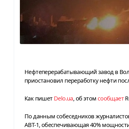
Нефтеперерабатывающий завод в Волгограде в России компании «Лукойл»
приостановил переработку нефти посл
Как пишет
Delo.ua
, об этом
сообщает
R
По данным собеседников журналистов
АВТ-1, обеспечивающая 40% мощности