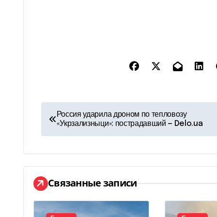
Н
Россия ударила дроном по тепловозу
«Укрзализныци»: пострадавший — Delo.ua
а
в
и
Связанные записи
г
а