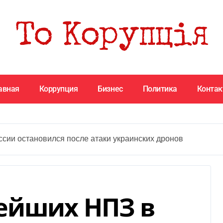
авная
Коррупция
Бизнес
Политика
Конта
сии остановился после атаки украинских дронов
ейших НПЗ в