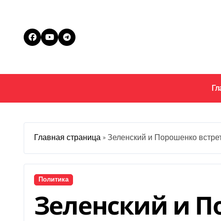
Перейти
к
содержанию
Гл
Главная страница
»
Зеленский и Порошенко встрет
Политика
Зеленский и 