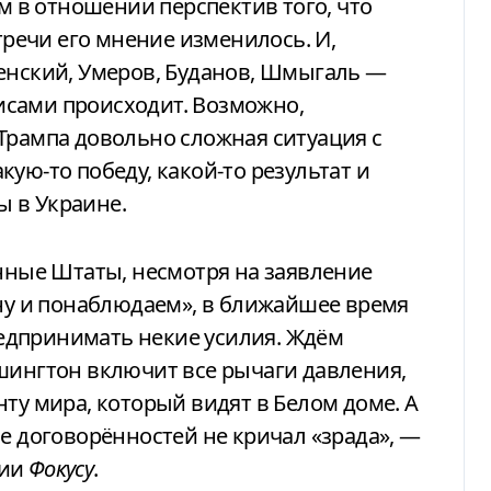
ом в отношении перспектив того, что
стречи его мнение изменилось. И,
енский, Умеров, Буданов, Шмыгаль —
улисами происходит. Возможно,
Трампа довольно сложная ситуация с
ую-то победу, какой-то результат и
 в Украине.
ённые Штаты, несмотря на заявление
ону и понаблюдаем», в ближайшее время
едпринимать некие усилия. Ждём
шингтон включит все рычаги давления,
ту мира, который видят в Белом доме. А
ае договорённостей не кричал «зрада», —
рии
Фокусу
.