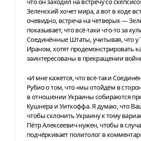
что он заходил на встречу со скепсис
Зеленский хочет мира, а вот в ходе в
очевидно, встреча на четверых — Зел
показывает, что всё-таки что-то за к
Соединённые Штаты, учитывая, что у 
Ираном, хотят продемонстрировать как
заинтересованы в прекращении войны
«И мне кажется, что всё-таки Соедин
Рубио о том, что «мы отойдём в стор
в отношении Украины собираются пр
Кушнера и Уиткоффа. Я думаю, что Ва
чтобы склонить Украину к тому вариан
Пётр Алексеевич нужен, чтобы в случ
подчёркивает политолог в коммента