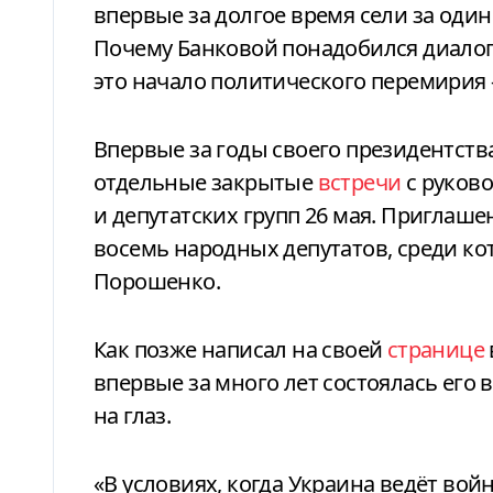
впервые за долгое время сели за оди
Почему Банковой понадобился диалог
это начало политического перемирия
Впервые за годы своего президентства Владимир Зеленский провёл
отдельные закрытые
встречи
с руков
и депутатских групп 26 мая. Приглаш
восемь народных депутатов, среди к
Порошенко.
Как позже написал на своей
странице
впервые за много лет состоялась его 
на глаз.
«В условиях, когда Украина ведёт вой