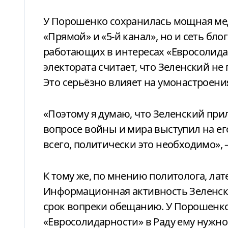
У Порошенко сохранилась мощная ме
«Прямой» и «5-й канал», но и сеть бло
работающих в интересах «Евросолидар
электората считает, что Зеленский не 
Это серьёзно влияет на умонастроени
«Поэтому я думаю, что Зеленский пр
вопросе войны и мира выступил на его
всего, политически это необходимо»,
К тому же, по мнению политолога, ла
Информационная активность Зеленског
срок вопреки обещанию. У Порошенко 
«Евросолидарности» в Раду ему нужно