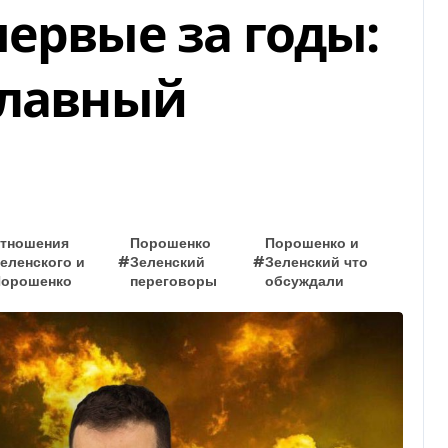
ервые за годы:
главный
тношения
Порошенко
Порошенко и
еленского и
#
Зеленский
#
Зеленский что
орошенко
переговоры
обсуждали