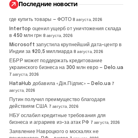
:
Последние новости
где купить товары — ФОТО
8 августа, 2026
Intertop оценил ущерб от уничтожения склада
в 450 млн грн
8 августа, 2026
Microsoft запустила крупнейший дата-центр в
Индии за $20,5 миллиарда
8 августа, 2026
ЕБРР может поддержать кредитование
украинского бизнеса на 300 млн евро — Delo.ua
7 августа, 2026
HataHub добавила «Дія.Підпис» — Delo.ua
7
августа, 2026
Путин получил преимущество благодаря
действиям США
7 августа, 2026
НБУ ослабил кредитные требования для
бизнеса и аграриев из-за атак РФ
7 августа, 2026
Заявление Навроцкого о москалях не