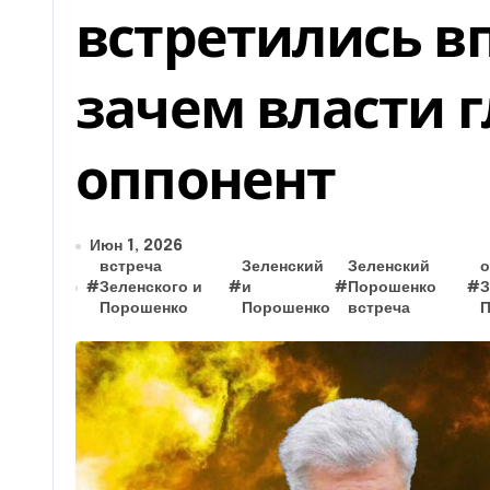
встретились вп
зачем власти 
оппонент
Июн 1, 2026
встреча
Зеленский
Зеленский
о
#
Зеленского и
#
и
#
Порошенко
#
З
Порошенко
Порошенко
встреча
П