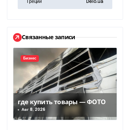
и
Греции
Delo.ua
г
а
ц
Связанные записи
и
я
Бизнес
п
о
з
где купить товары — ФОТО
а
Авг 8, 2026
п