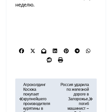
неделю.
Н
Агрохолдинг
Россия ударила
Косюка
по железной
а
покупает
дороге в
крупнейшего
Запорожье,
в
производителя
погиб
курятины в
машинист —