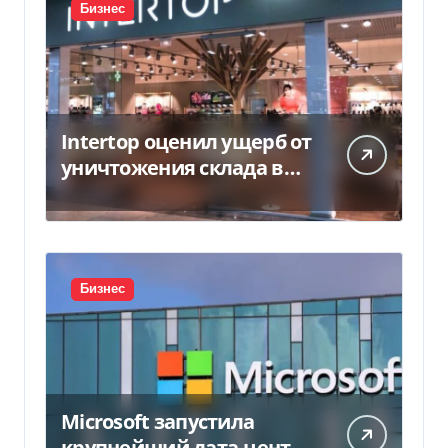
Бизнес
Intertop оценил ущерб от
уничтожения склада в
450 млн грн
Бизнес
Microsoft запустила
крупнейший дата-центр