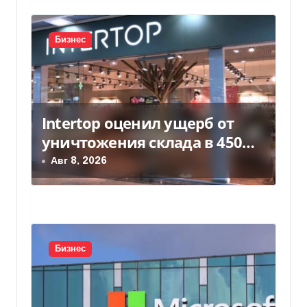
и
с
Бизнес
я
м
Intertop оценил ущерб от
уничтожения склада в 450
млн грн
Авг 8, 2026
Бизнес