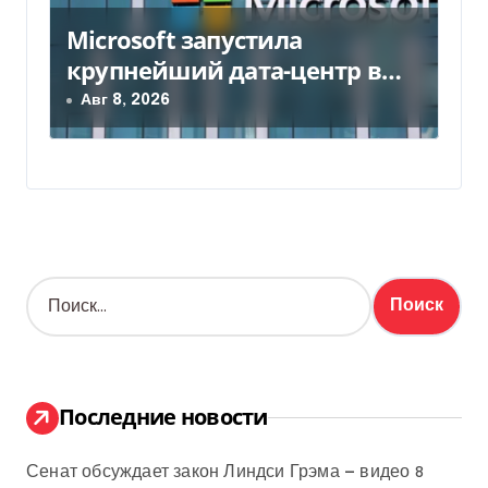
Microsoft запустила
крупнейший дата-центр в
Индии за $20,5 миллиарда
Авг 8, 2026
Н
а
й
т
и
:
Последние новости
Сенат обсуждает закон Линдси Грэма — видео
8