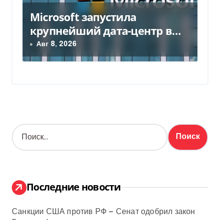
Microsoft запустила
крупнейший дата-центр в
Индии за $20,5 миллиарда
Авг 8, 2026
Н
а
й
т
и
:
Последние новости
Санкции США против РФ — Сенат одобрил закон