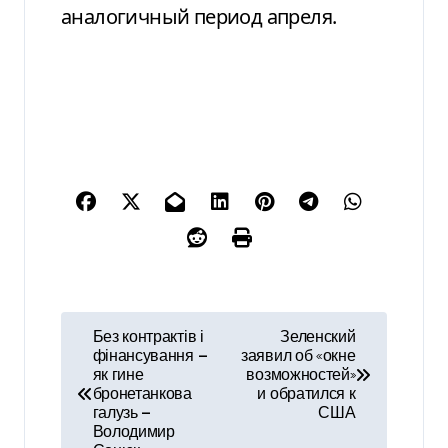
аналогичный период апреля.
Н
Без контрактів і
Зеленский
фінансування —
заявил об «окне
а
як гине
возможностей»
бронетанкова
и обратился к
в
галузь —
США
Володимир