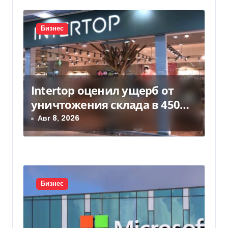
и
с
Бизнес
я
м
Intertop оценил ущерб от
уничтожения склада в 450
млн грн
Авг 8, 2026
Бизнес