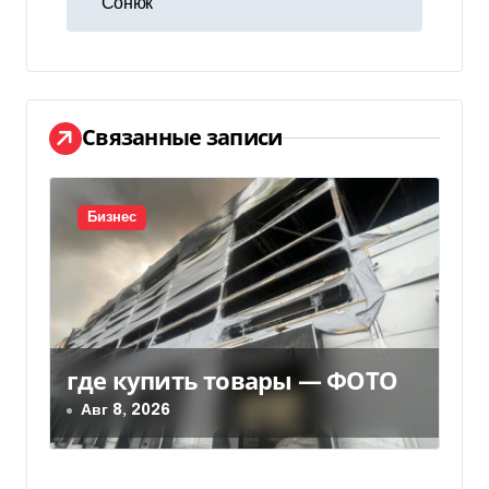
и
Сонюк
г
а
ц
Связанные записи
и
я
Бизнес
п
о
з
где купить товары — ФОТО
а
Авг 8, 2026
п