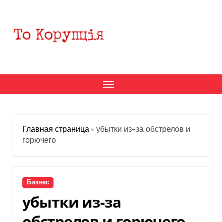
Перейти
к
содержанию
Главная страница
»
убытки из-за обстрелов и
горючего
Бизнес
убытки из-за
обстрелов и горючего