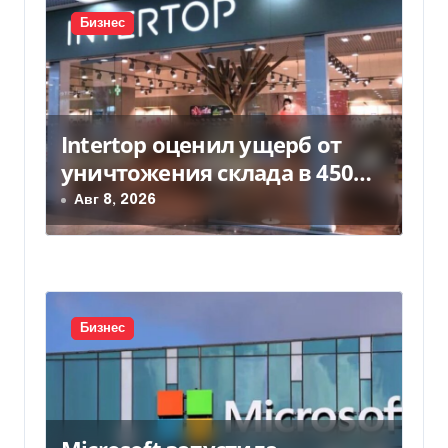
с
Бизнес
я
м
Intertop оценил ущерб от
уничтожения склада в 450
млн грн
Авг 8, 2026
Бизнес