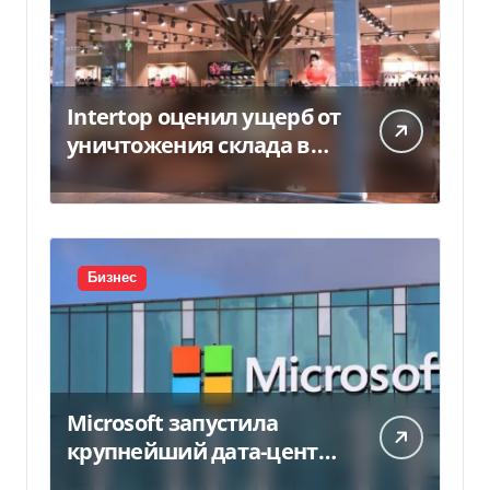
Intertop оценил ущерб от
уничтожения склада в
450 млн грн
Бизнес
Microsoft запустила
крупнейший дата-центр
в Индии за $20,5