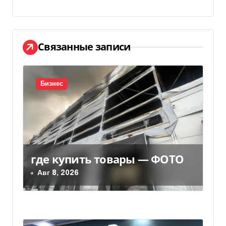
г
а
ц
Связанные записи
и
я
Бизнес
п
о
з
где купить товары — ФОТО
а
Авг 8, 2026
п
и