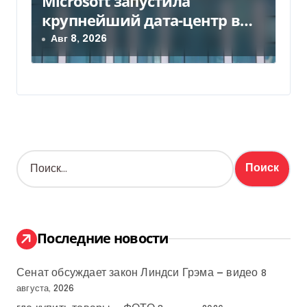
Microsoft запустила
крупнейший дата-центр в
Индии за $20,5 миллиарда
Авг 8, 2026
Н
а
й
т
и
:
Последние новости
Сенат обсуждает закон Линдси Грэма — видео
8
августа, 2026