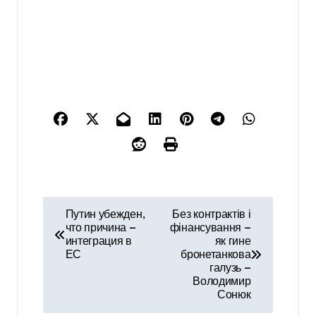
Н
Путин убежден,
Без контрактів і
что причина —
фінансування —
а
интеграция в
як гине
ЕС
бронетанкова
в
галузь —
Володимир
и
Сонюк