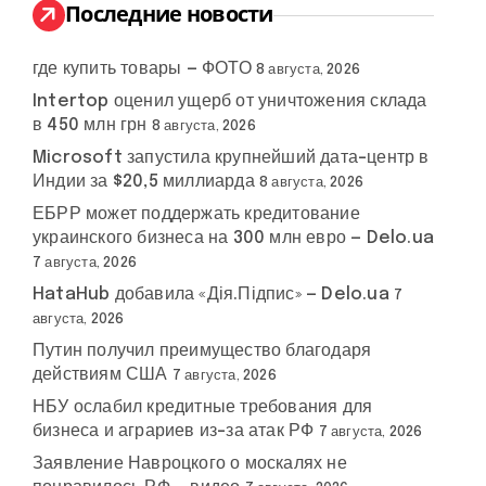
:
Последние новости
где купить товары — ФОТО
8 августа, 2026
Intertop оценил ущерб от уничтожения склада
в 450 млн грн
8 августа, 2026
Microsoft запустила крупнейший дата-центр в
Индии за $20,5 миллиарда
8 августа, 2026
ЕБРР может поддержать кредитование
украинского бизнеса на 300 млн евро — Delo.ua
7 августа, 2026
HataHub добавила «Дія.Підпис» — Delo.ua
7
августа, 2026
Путин получил преимущество благодаря
действиям США
7 августа, 2026
НБУ ослабил кредитные требования для
бизнеса и аграриев из-за атак РФ
7 августа, 2026
Заявление Навроцкого о москалях не