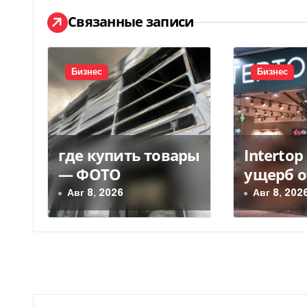
и
Связанные записи
г
а
Бизнес
Бизнес
ц
и
я
где купить товары
Interto
п
— ФОТО
ущерб о
уничто
о
Авг 8, 2026
Авг 8, 202
склада 
з
грн
а
п