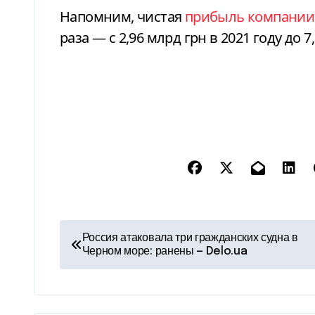
Напомним, чистая
прибыль компании
раза — с 2,96 млрд грн в 2021 году до 7
Н
Россия атаковала три гражданских судна в
Черном море: ранены — Delo.ua
а
в