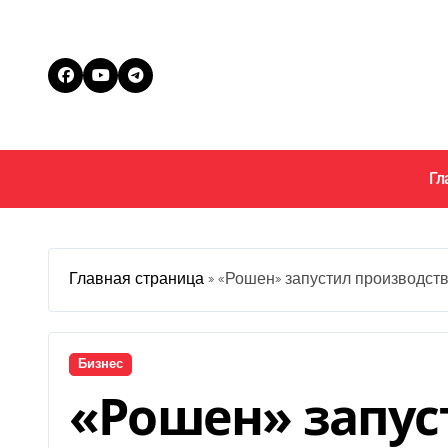
Перейти
к
содержанию
Гл
Главная страница
»
«Рошен» запустил производств
Бизнес
«Рошен» запус