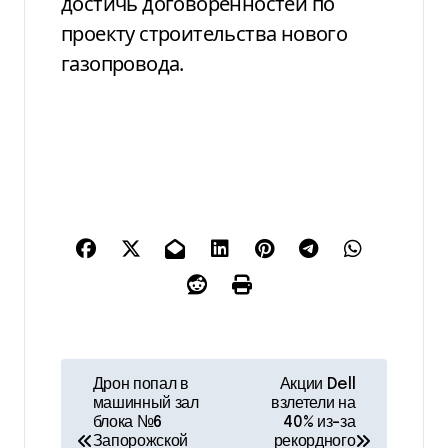
достичь договоренностей по
проекту строительства нового
газопровода.
Н
Дрон попал в
Акции Dell
машинный зал
взлетели на
а
блока №6
40% из-за
Запорожской
рекордного