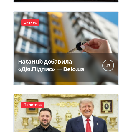
300 млн евро — Delo.ua
Бизнес
HataHub добавила
«Дія.Підпис» — Delo.ua
Политика