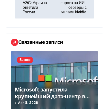
в
АЭС: Украина
спроса на ИИ-
ответила
серверы с
и
России
чипами Nvidia
г
а
ц
Связанные записи
и
я
Бизнес
п
о
Microsoft запустила
з
крупнейший дата-центр в
а
Индии за $20,5 миллиарда
Авг 8, 2026