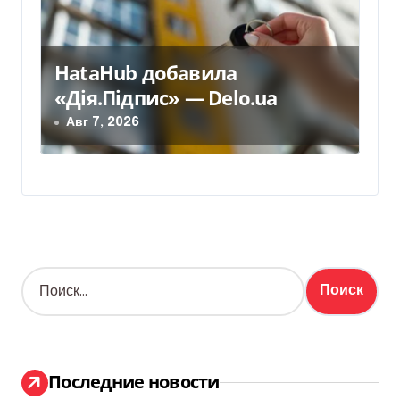
HataHub добавила
«Дія.Підпис» — Delo.ua
Авг 7, 2026
Н
а
й
т
и
:
Последние новости