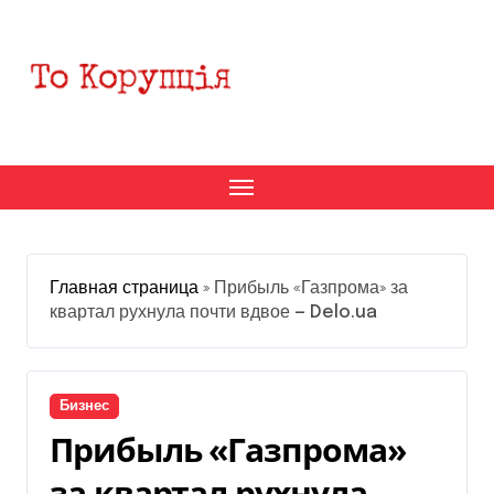
Перейти
к
содержанию
Главная страница
»
Прибыль «Газпрома» за
квартал рухнула почти вдвое — Delo.ua
Бизнес
Прибыль «Газпрома»
за квартал рухнула