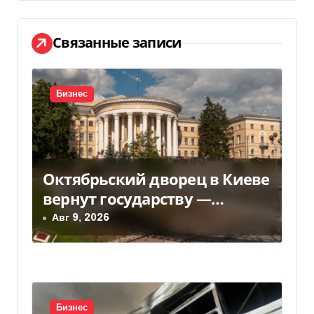
г
а
Связанные записи
ц
и
Бизнес
я
п
о
Октябрьский дворец в Киеве
з
вернут государству —
решение суда — Delo.ua
Авг 9, 2026
а
п
и
Бизнес