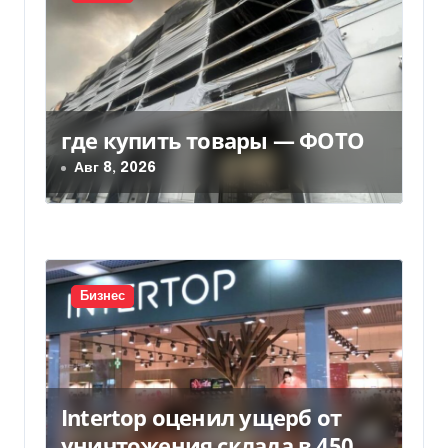
с
я
м
где купить товары — ФОТО
Авг 8, 2026
Бизнес
Intertop оценил ущерб от
уничтожения склада в 450