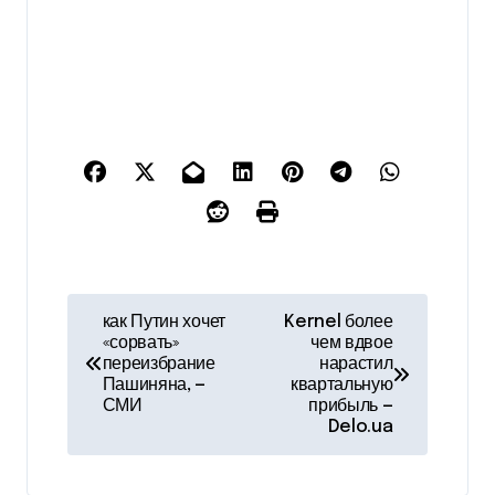
Н
как Путин хочет
Kernel более
«сорвать»
чем вдвое
а
переизбрание
нарастил
Пашиняна, —
квартальную
в
СМИ
прибыль —
Delo.ua
и