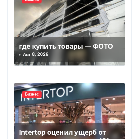
я
п
о
з
где купить товары — ФОТО
Авг 8, 2026
а
п
и
с
Бизнес
я
м
Intertop оценил ущерб от