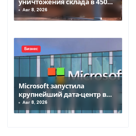
уничтожения склада в 450
млн грн
Авг 8, 2026
Бизнес
Microsoft запустила
крупнейший дата-центр в
Индии за $20,5 миллиарда
Авг 8, 2026