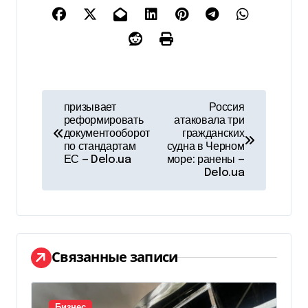
Н
призывает
Россия
реформировать
атаковала три
а
документооборот
гражданских
по стандартам
судна в Черном
в
ЕС — Delo.ua
море: ранены —
Delo.ua
и
г
а
Связанные записи
ц
и
Бизнес