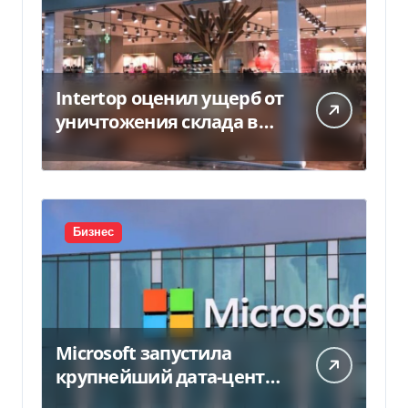
Intertop оценил ущерб от
уничтожения склада в
450 млн грн
Бизнес
Microsoft запустила
крупнейший дата-центр
в Индии за $20,5