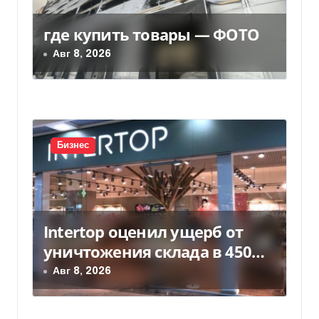
з
где купить товары — ФОТО
а
Авг 8, 2026
п
и
с
Бизнес
я
м
Intertop оценил ущерб от
уничтожения склада в 450
млн грн
Авг 8, 2026