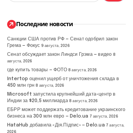
й
т
и
:
Последние новости
Санкции США против РФ — Сенат одобрил закон
Грема — Фокус
9 августа, 2026
Сенат обсуждает закон Линдси Грэма — видео
8
августа, 2026
где купить товары — ФОТО
8 августа, 2026
Intertop оценил ущерб от уничтожения склада в
450 млн грн
8 августа, 2026
Microsoft запустила крупнейший дата-центр в
Индии за $20,5 миллиарда
8 августа, 2026
ЕБРР может поддержать кредитование украинского
бизнеса на 300 млн евро — Delo.ua
7 августа, 2026
HataHub добавила «Дія.Підпис» — Delo.ua
7 августа,
2026