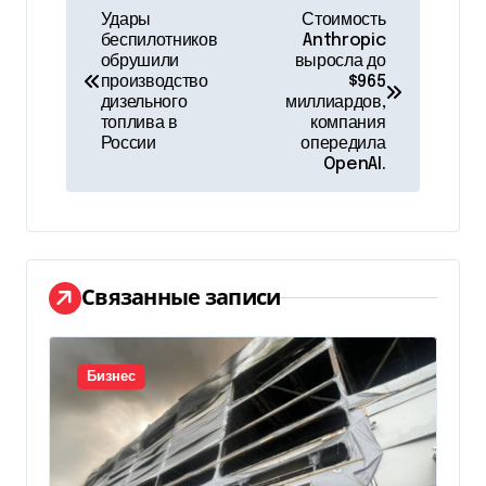
Н
Удары
Стоимость
беспилотников
Anthropic
а
обрушили
выросла до
производство
$965
в
дизельного
миллиардов,
топлива в
компания
и
России
опередила
OpenAI.
г
а
ц
Связанные записи
и
я
Бизнес
п
о