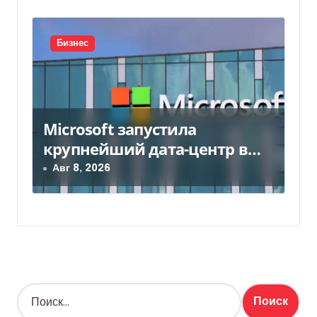
Бизнес
Microsoft запустила
крупнейший дата-центр в
Индии за $20,5 миллиарда
Авг 8, 2026
Н
а