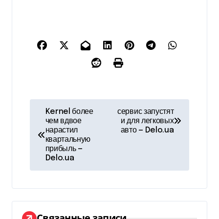
Н
Kernel более
сервис запустят
чем вдвое
и для легковых
а
нарастил
авто — Delo.ua
квартальную
в
прибыль —
Delo.ua
и
г
а
Связанные записи