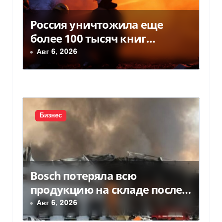
м
Россия уничтожила еще
более 100 тысяч книг
BookChef: что произошло
Авг 6, 2026
Бизнес
Bosch потеряла всю
продукцию на складе после
российской атаки
Авг 6, 2026