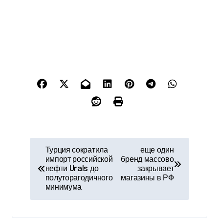
Н
Турция сократила
еще один
импорт российской
бренд массово
а
нефти Urals до
закрывает
полуторагодичного
магазины в РФ
в
минимума
и