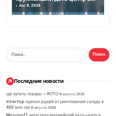
Индии за $20,5 миллиарда
Авг 8, 2026
Н
а
й
т
и
:
Последние новости
где купить товары — ФОТО
8 августа, 2026
Intertop оценил ущерб от уничтожения склада в
450 млн грн
8 августа, 2026
Microsoft запустила крупнейший дата-центр в