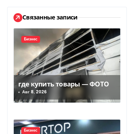
г
а
Связанные записи
ц
и
Бизнес
я
п
о
где купить товары — ФОТО
з
Авг 8, 2026
а
п
и
Бизнес