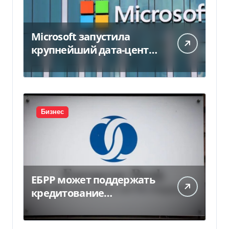
Microsoft запустила
крупнейший дата-центр
в Индии за $20,5
миллиарда
Бизнес
ЕБРР может поддержать
кредитование
украинского бизнеса на
300 млн евро — Delo.ua