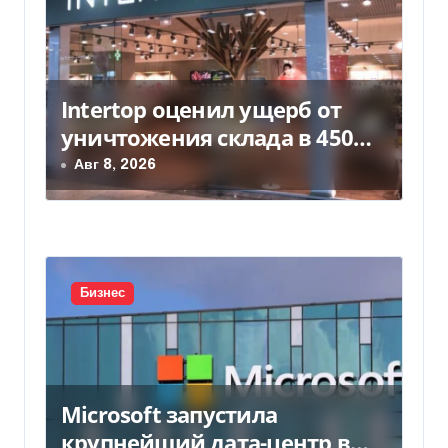
с
я
м
Intertop оценил ущерб от
уничтожения склада в 450
млн грн
Авг 8, 2026
Бизнес
Microsoft запустила
крупнейший дата-центр в