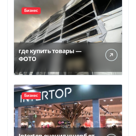
Бизнес
где купить товары —
ФОТО
Бизнес
Intertop оценил ущерб от