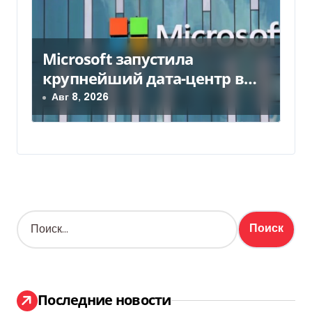
Microsoft запустила
крупнейший дата-центр в
Индии за $20,5 миллиарда
Авг 8, 2026
Н
а
й
т
и
:
Последние новости