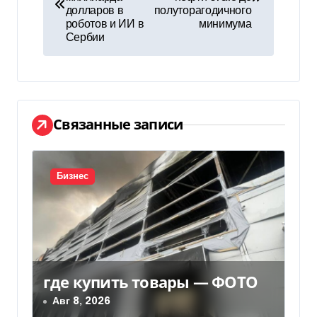
долларов в
полуторагодичного
в
роботов и ИИ в
минимума
Сербии
и
г
а
Связанные записи
ц
и
Бизнес
я
п
о
з
где купить товары — ФОТО
Авг 8, 2026
а