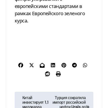
европейскими стандартами в
рамках Европейского зеленого
курса.
Н
Китай
Турция сократила
инвестирует 1,1
импорт российской
а
миллиарда
нефти Urals до