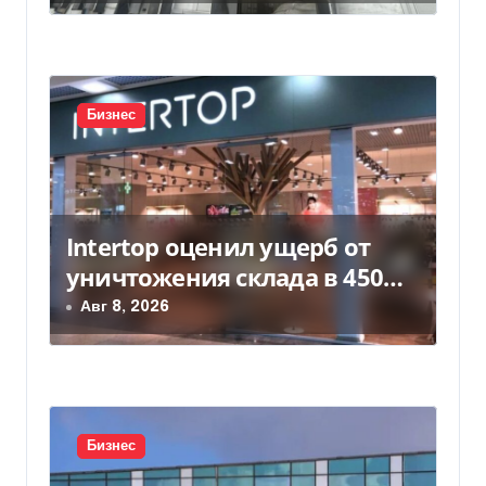
п
и
с
Бизнес
я
м
Intertop оценил ущерб от
уничтожения склада в 450
млн грн
Авг 8, 2026
Бизнес