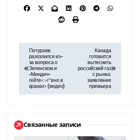
Н
Потураев
Канада
разозлился из-
готовится
а
за вопроса о
вытеснить
Зеленском и
российский газ
в
«Миндич-
с рынка:
гейте»: «г*вно в
заявление
и
кранах» (видео)
премьера
г
а
ц
Связанные записи
и