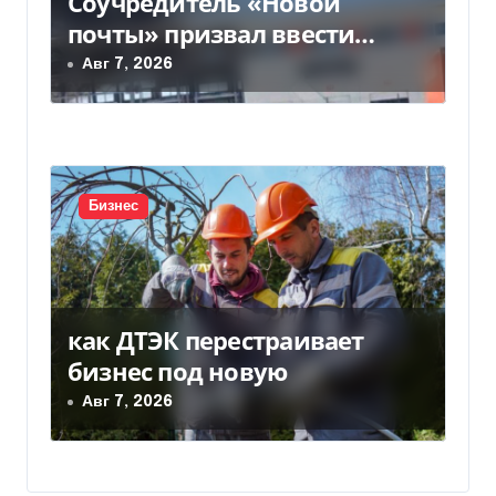
Соучредитель «Новой
почты» призвал ввести
налоговые каникулы для…
Авг 7, 2026
Бизнес
как ДТЭК перестраивает
бизнес под новую
Авг 7, 2026