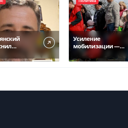
ес
Политика
янский
Усиление
снил
мобилизации —
ликт
кто из украинцев
чты с НБУ из-
потеряет право на
латежек
временную
защиту в ЕС