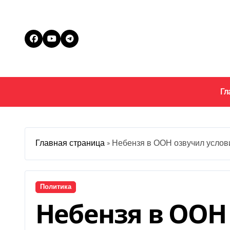
Перейти
к
содержанию
Гл
Главная страница
»
Небензя в ООН озвучил услов
Политика
Небензя в ООН