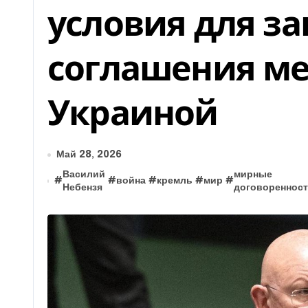
условия для з
соглашения ме
Украиной
Май 28, 2026
Василий
мирные
#
#
война
#
кремль
#
мир
#
Небензя
договореннос