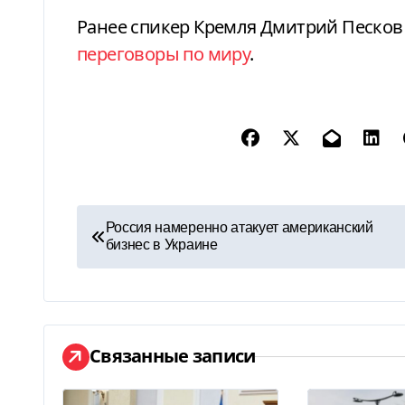
Ранее спикер Кремля Дмитрий Песко
переговоры по миру
.
Н
Россия намеренно атакует американский
бизнес в Украине
а
в
и
Связанные записи
г