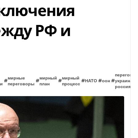
аключения
жду РФ и
перегово
мирные
мирный
мирный
#
#
#
#
НАТО
#
оон
#
украина
ти
переговоры
план
процесс
россия