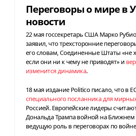
Переговоры о мире в 
новости
22 мая госсекретарь США Марко Руби
заявил, что трехсторонние переговор
его словам, Соединенные Штаты «не х
если они ни к чему не приводят» и
вер
изменится динамика
.
18 мая издание Politico писало, что в Е
специального посланника для мирны
Россией. Европейские лидеры считают
Дональда Трампа войной на Ближнем В
ведущую роль в переговорах по войне