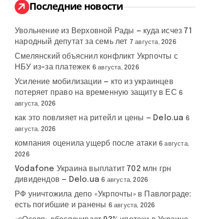
:
Последние новости
Увольнение из Верховной Рады — куда исчез 71
народный депутат за семь лет
7 августа, 2026
Смелянский объяснил конфликт Укрпочты с
НБУ из-за платежек
6 августа, 2026
Усиление мобилизации — кто из украинцев
потеряет право на временную защиту в ЕС
6
августа, 2026
как это повлияет на ритейл и цены — Delo.ua
6
ры
членство
требования
#
РФ
#
#
ультиматум
#
Украины
августа, 2026
России
в НАТО
компания оценила ущерб после атаки
6 августа,
2026
Vodafone Украина выплатит 702 млн грн
дивидендов — Delo.ua
6 августа, 2026
РФ уничтожила депо «Укрпочты» в Павлограде:
есть погибшие и ранены
6 августа, 2026