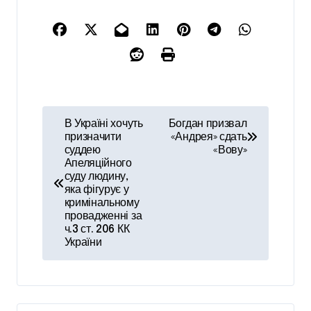
Н
В Україні хочуть
Богдан призвал
призначити
«Андрея» сдать
а
суддею
«Вову»
Апеляційного
в
суду людину,
яка фігурує у
и
кримінальному
провадженні за
г
ч.3 ст. 206 КК
України
а
ц