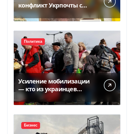
конфликт Укрпочты с
НБУ из-за платежек
Политика
Усиление мобилизации
— кто из украинцев
потеряет право на
временную защиту в ЕС
Бизнес