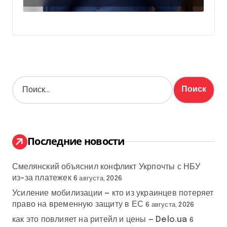
Н
а
й
т
и
:
Последние новости
Смелянский объяснил конфликт Укрпочты с НБУ
из-за платежек
6 августа, 2026
Усиление мобилизации — кто из украинцев потеряет
право на временную защиту в ЕС
6 августа, 2026
как это повлияет на ритейл и цены — Delo.ua
6