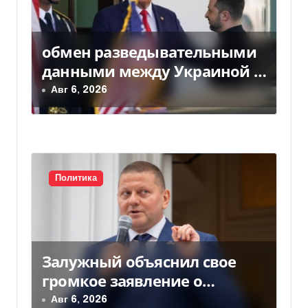
обмен разведывательными
данными между Украиной и
США значительно вырос, —
Авг 6, 2026
Politico
Политика
Залужный объяснил свое
громкое заявление о
вступлении Украины в НАТО
Авг 6, 2026