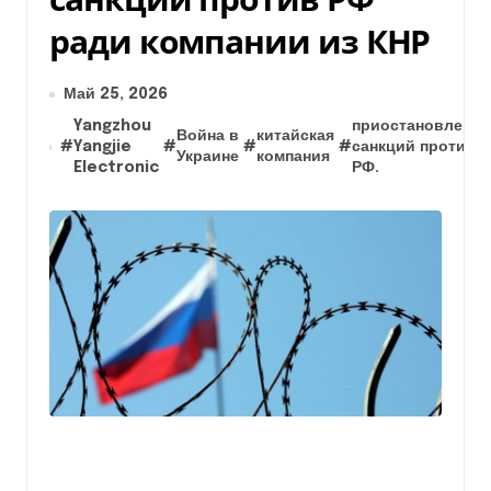
ради компании из КНР
Май 25, 2026
Yangzhou
приостановление
Война в
китайская
#
Yangjie
#
#
#
санкций против
Украине
компания
Electronic
РФ.