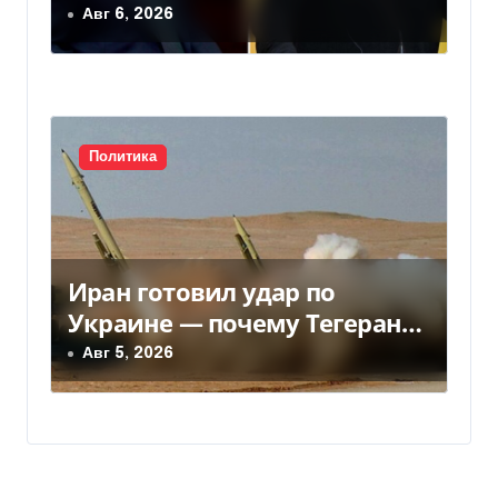
чиновники ЕС и РФ провели
Авг 6, 2026
тайные переговоры, — СМИ
Политика
Иран готовил удар по
Украине — почему Тегеран
передумал
Авг 5, 2026