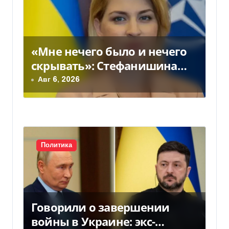
з
а
п
«Мне нечего было и нечего
скрывать»: Стефанишина
и
прокомментировала новое
Авг 6, 2026
с
подозрение
я
м
Политика
Говорили о завершении
войны в Украине: экс-