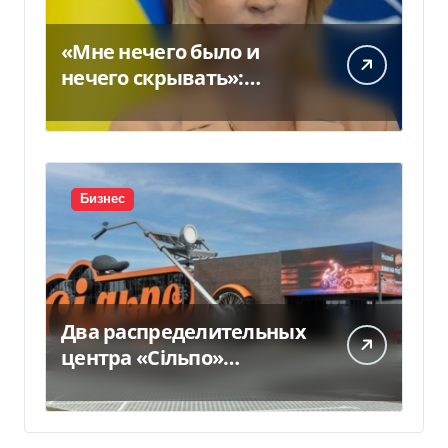
«Мне нечего было и
нечего скрывать»:
Стефанишина
прокомментировала
новое подозрение
Бизнес
Два распределительных
центра «Сільпо»
пострадали от
российской атаки —
Delo.ua