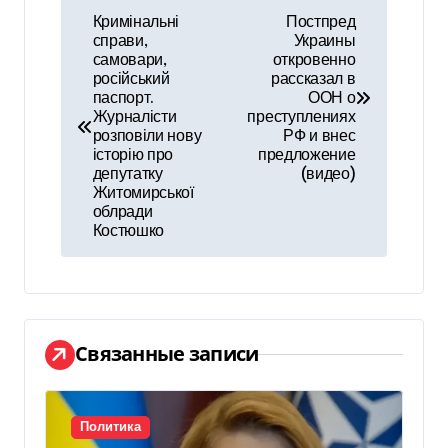
Н
Кримінальні
Постпред
справи,
Украины
а
самовари,
откровенно
російський
рассказал в
в
паспорт.
ООН о
Журналісти
преступлениях
и
розповіли нову
РФ и внес
історію про
предложение
г
депутатку
(видео)
Житомирської
а
облради
Костюшко
ц
и
я
Связанные записи
п
о
Политика