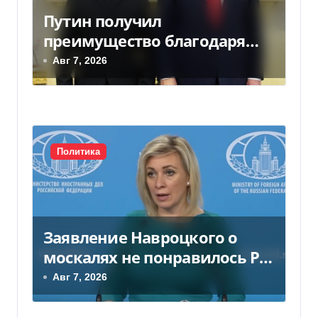
о
Путин получил
з
преимущество благодаря
действиям США
Авг 7, 2026
а
п
и
с
Политика
я
м
Заявление Навроцкого о
москалях не понравилось РФ
— видео
Авг 7, 2026