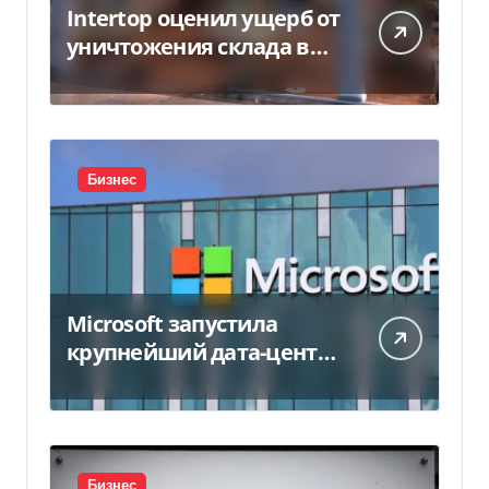
Intertop оценил ущерб от
уничтожения склада в
450 млн грн
Бизнес
Microsoft запустила
крупнейший дата-центр
в Индии за $20,5
миллиарда
Бизнес