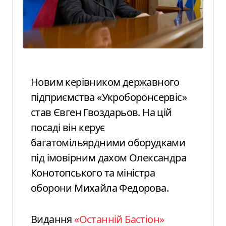
Новим керівником державного
підприємства «Укроборонсервіс»
став Євген Гвоздарьов. На цій
посаді він керує
багатомільярдними оборудками
під імовірним дахом Олександра
Конотопського та міністра
оборони Михайла Федорова.
Видання
«Останній Бастіон»