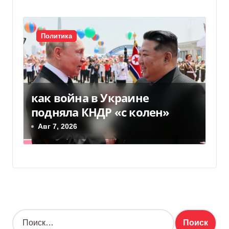
Политика
как война в Украине
подняла КНДР «с колен»
Авг 7, 2026
Н
а