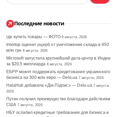
й
т
и
:
Последние новости
где купить товары — ФОТО
8 августа, 2026
Intertop оценил ущерб от уничтожения склада в 450
млн грн
8 августа, 2026
Microsoft запустила крупнейший дата-центр в Индии
за $20,5 миллиарда
8 августа, 2026
ЕБРР может поддержать кредитование украинского
бизнеса на 300 млн евро — Delo.ua
7 августа, 2026
HataHub добавила «Дія.Підпис» — Delo.ua
7 августа,
2026
Путин получил преимущество благодаря действиям
США
7 августа, 2026
НБУ ослабил кредитные требования для бизнеса и