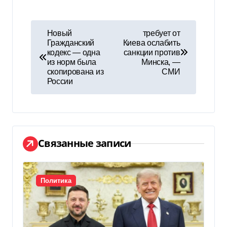
Н
Новый
требует от
Гражданский
Киева ослабить
а
кодекс — одна
санкции против
из норм была
Минска, —
в
скопирована из
СМИ
России
и
г
а
Связанные записи
ц
и
Политика
я
п