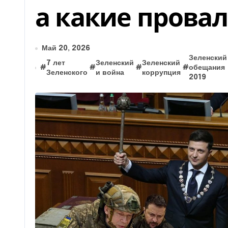
а какие прова
Май 20, 2026
Зеленский
7 лет
Зеленский
Зеленский
#
#
#
#
обещания
Зеленского
и война
коррупция
2019