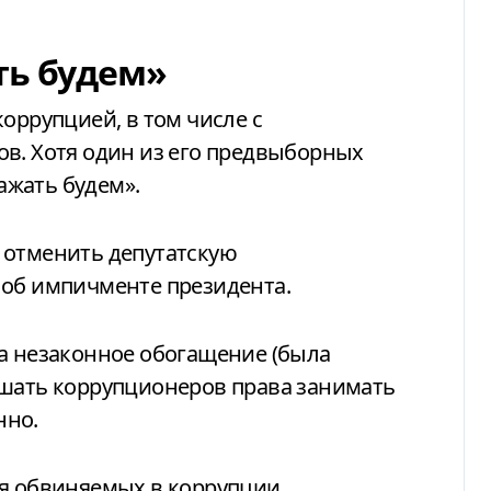
ть будем»
оррупцией, в том числе с
в. Хотя один из его предвыборных
сажать будем».
 отменить депутатскую
 об импичменте президента.
за незаконное обогащение (была
ишать коррупционеров права занимать
нно.
ля обвиняемых в коррупции.