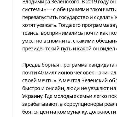
Владимира Зеленского. В 2019 году он
системы» — с обещаниями закончить 
перезапустить государство и сделать 
хотят уезжать. Тогда его программа з
тезисы воспринимались почти как пол
уместно вспомнить, с какими обещан
президентский путь и какой он видел
Предвыборная программа кандидата н
почти 40 миллионов человек начинала
своей мечты». А мечтал Зеленский об 
быстро и онлайн, люди не уезжают на 
Украину. Где молодые семьи легко по
зарабатывают, а коррупционеры реаль
боятся цен на коммуналку, должности п