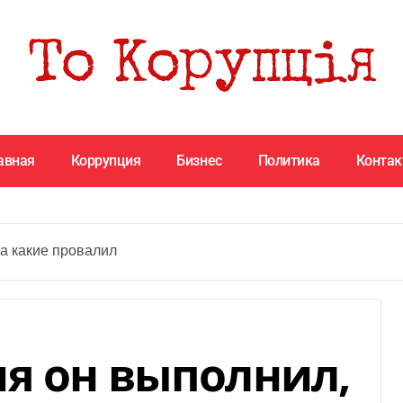
авная
Коррупция
Бизнес
Политика
Конта
а какие провалил
я он выполнил,