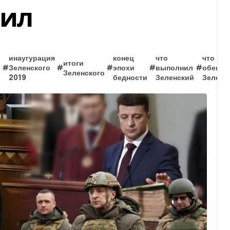
лил
инаугурация
конец
что
что
итоги
#
Зеленского
#
#
эпохи
#
выполнил
#
обеща
Зеленского
2019
бедности
Зеленский
Зеленс