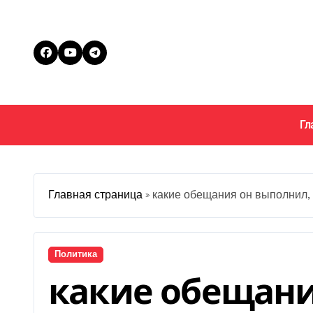
Перейти
к
содержанию
Гл
Главная страница
»
какие обещания он выполнил, 
Политика
какие обещани