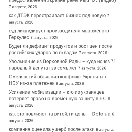
предоставлении Украине ракет Patriot (видео)
7 августа, 2026
как ДТЭК перестраивает бизнес под новую
7
августа, 2026
суд ликвидирует производителя мороженого
Геркулес
7 августа, 2026
Будет ли дефицит продуктов и рост цен после
российских ударов по складам
7 августа, 2026
Увольнение из Верховной Рады — куда исчез 71
народный депутат за семь лет
7 августа, 2026
Смелянский объяснил конфликт Укрпочты с
НБУ из-за платежек
6 августа, 2026
Усиление мобилизации — кто из украинцев
потеряет право на временную защиту в ЕС
6
августа, 2026
как это повлияет на ритейл и цены — Delo.ua
6
августа, 2026
компания оценила ущерб после атаки
6 августа,