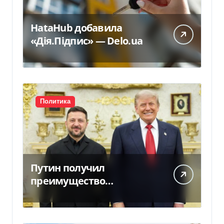
HataHub добавила
«Дія.Підпис» — Delo.ua
Политика
Путин получил
преимущество
благодаря действиям
США