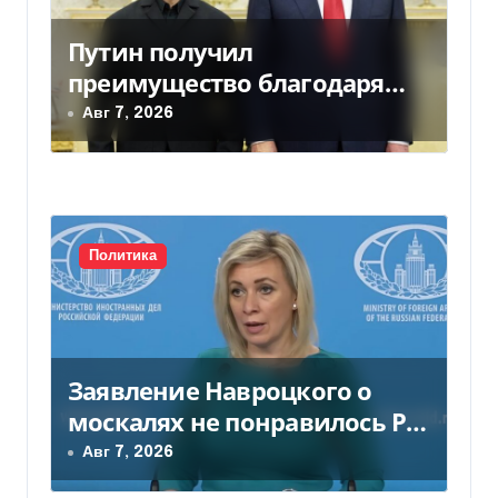
з
а
Путин получил
преимущество благодаря
п
действиям США
Авг 7, 2026
и
с
я
Политика
м
Заявление Навроцкого о
москалях не понравилось РФ
— видео
Авг 7, 2026