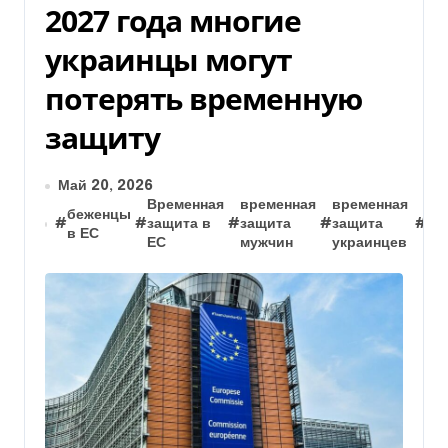
2027 года многие
украинцы могут
потерять временную
защиту
Май 20, 2026
Временная
временная
временная
беженцы
ст
#
#
защита в
#
защита
#
защита
#
в ЕС
бе
ЕС
мужчин
украинцев