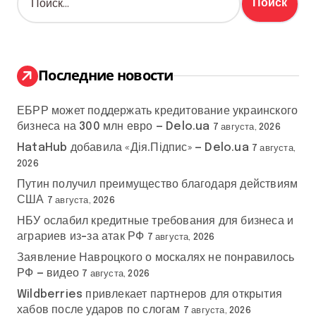
а
й
т
и
:
Последние новости
ЕБРР может поддержать кредитование украинского
бизнеса на 300 млн евро — Delo.ua
7 августа, 2026
HataHub добавила «Дія.Підпис» — Delo.ua
7 августа,
2026
Путин получил преимущество благодаря действиям
США
7 августа, 2026
НБУ ослабил кредитные требования для бизнеса и
аграриев из-за атак РФ
7 августа, 2026
Заявление Навроцкого о москалях не понравилось
РФ — видео
7 августа, 2026
Wildberries привлекает партнеров для открытия
хабов после ударов по слогам
7 августа, 2026