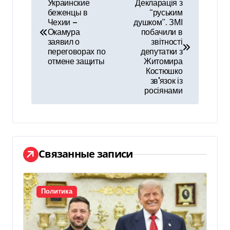
Н
Украинские
Декларація з
беженцы в
“руським
а
Чехии —
душком”. ЗМІ
Окамура
побачили в
в
заявил о
звітності
переговорах по
депутатки з
и
отмене защиты
Житомира
Костюшко
г
звʼязок із
росіянами
а
ц
и
Связанные записи
я
п
Политика
о