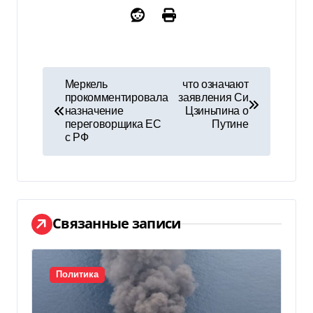
Н
Меркель
что означают
прокомментировала
заявления Си
а
назначение
Цзиньпина о
переговорщика ЕС
Путине
в
с РФ
и
г
а
Связанные записи
ц
и
Политика
я