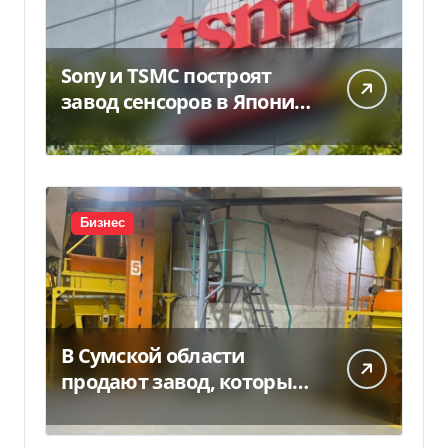
Sony и TSMC построят
завод сенсоров в Японии
за $6,4 млрд
Бизнес
В Сумской области
продают завод, который
продает 90% товаров за
границу