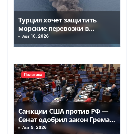
п
Турция хочет защитить
о
морские перевозки в
з
Черном море: предложение
Авг 10, 2026
отправили в Россию
а
п
и
Политика
с
я
м
Санкции США против РФ —
Сенат одобрил закон Грема
— Фокус
Авг 9, 2026