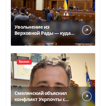
Увольнение из
Верховной Рады — куда
исчез 71 народный
депутат за семь лет
Бизнес
Смелянский объяснил
конфликт Укрпочты с
НБУ из-за платежек