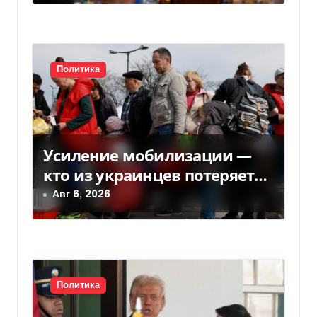
п
и
с
Политика
я
м
Усиление мобилизации —
кто из украинцев потеряет
право на временную защиту
Авг 6, 2026
в ЕС
Политика