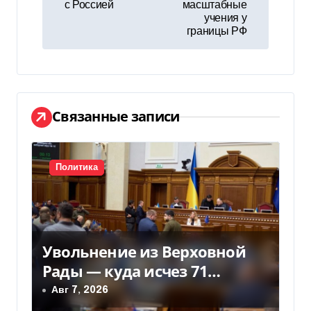
в
с Россией
масштабные
учения у
и
границы РФ
г
а
ц
Связанные записи
и
я
Политика
п
о
Увольнение из Верховной
з
Рады — куда исчез 71
а
народный депутат за семь
Авг 7, 2026
лет