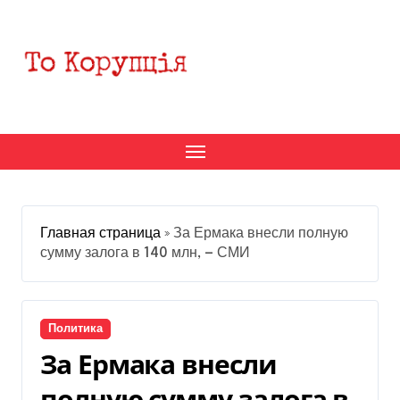
Перейти
к
содержанию
Главная страница
»
За Ермака внесли полную
сумму залога в 140 млн, — СМИ
Политика
За Ермака внесли
полную сумму залога в