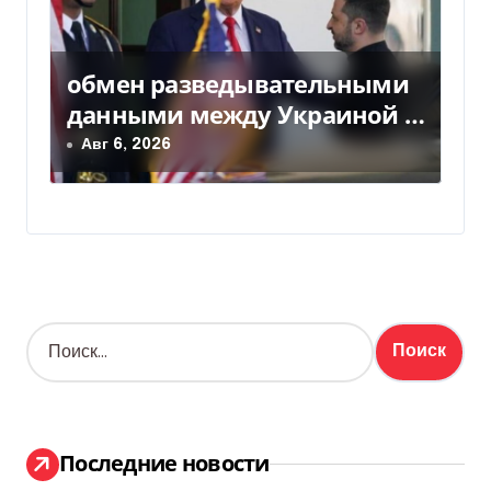
обмен разведывательными
данными между Украиной и
США значительно вырос, —
Авг 6, 2026
Politico
Н
а
й
т
и
:
Последние новости