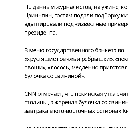
По данным журналистов, на ужине, ко
Цзиньпин, гостям подали подборку ки
адаптировали под «известные привер
президента.
В меню государственного банкета вош
«хрустящие говяжьи ребрышки», «пек
овощи», «лосось, медленно приготовл
булочка со свининой».
CNN отмечает, что пекинская утка сч
столицы, а жареная булочка со свин
завтрака в юго-восточных регионах Ки