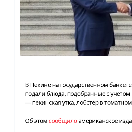
В Пекине на государственном банкете для президента США Дональда Трампа
подали блюда, подобранные с учетом 
— пекинская утка, лобстер в томатно
Об этом
сообщило
американское изда