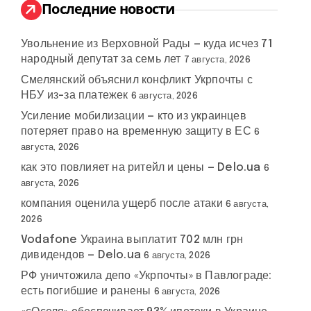
:
Последние новости
Увольнение из Верховной Рады — куда исчез 71
народный депутат за семь лет
7 августа, 2026
Смелянский объяснил конфликт Укрпочты с
НБУ из-за платежек
6 августа, 2026
Усиление мобилизации — кто из украинцев
потеряет право на временную защиту в ЕС
6
августа, 2026
как это повлияет на ритейл и цены — Delo.ua
6
августа, 2026
компания оценила ущерб после атаки
6 августа,
2026
Vodafone Украина выплатит 702 млн грн
дивидендов — Delo.ua
6 августа, 2026
РФ уничтожила депо «Укрпочты» в Павлограде:
есть погибшие и ранены
6 августа, 2026