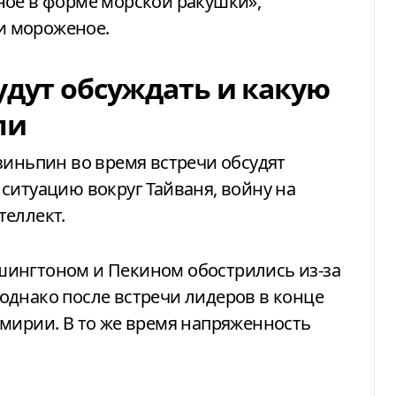
ное в форме морской ракушки»,
 и мороженое.
удут обсуждать и какую
ли
зиньпин во время встречи обсудят
ситуацию вокруг Тайваня, войну на
теллект.
шингтоном и Пекином обострились из-за
однако после встречи лидеров в конце
мирии. В то же время напряженность