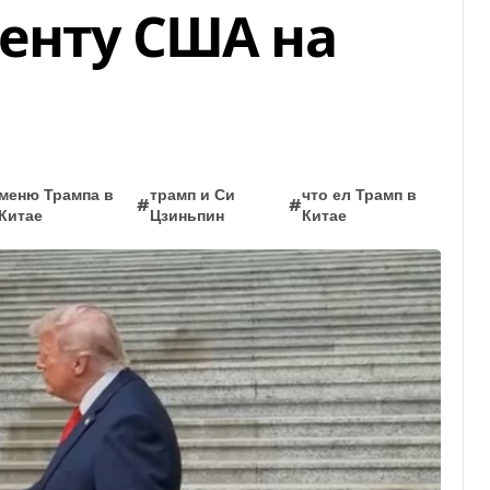
енту США на
меню Трампа в
трамп и Си
что ел Трамп в
#
#
Китае
Цзиньпин
Китае