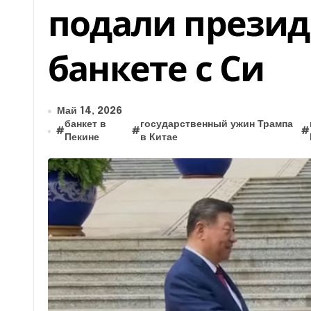
подали презид
банкете с Си
Май 14, 2026
банкет в
государственный ужин Трампа
#
#
#
Пекине
в Китае