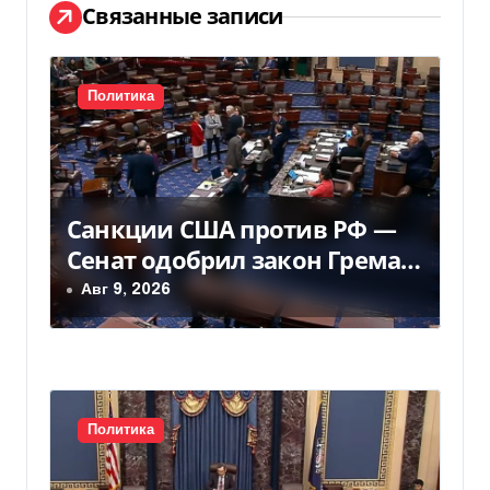
Связанные записи
ц
и
Политика
я
п
о
Санкции США против РФ —
з
Сенат одобрил закон Грема
— Фокус
Авг 9, 2026
а
п
и
с
Политика
я