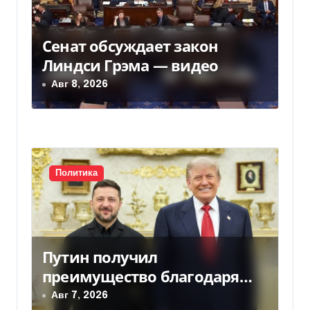
м
Сенат обсуждает закон
Линдси Грэма — видео
Авг 8, 2026
Политика
Путин получил
преимущество благодаря
действиям США
Авг 7, 2026