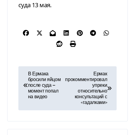
суда 13 мая.
Н
В Ермака
Ермак
бросили яйцом
прокомментировал
а
после суда —
упреки
момент попал
относительно
в
на видео
консультаций с
«гадалками»
и
г
а