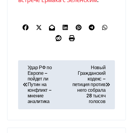
Н
Удар РФ по
Новый
Европе —
Гражданский
а
пойдет ли
кодекс —
Путин на
петиция против
в
конфликт —
него собрала
мнение
28 тысяч
и
аналитика
голосов
г
а