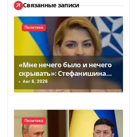
ц
Связанные записи
и
я
Политика
п
о
«Мне нечего было и нечего
з
скрывать»: Стефанишина
а
прокомментировала новое
Авг 6, 2026
подозрение
п
и
с
Политика
я