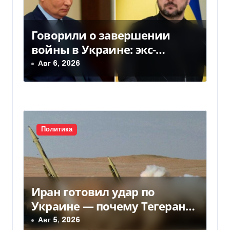
м
Говорили о завершении
войны в Украине: экс-
чиновники ЕС и РФ провели
Авг 6, 2026
тайные переговоры, — СМИ
Политика
Иран готовил удар по
Украине — почему Тегеран
передумал
Авг 5, 2026