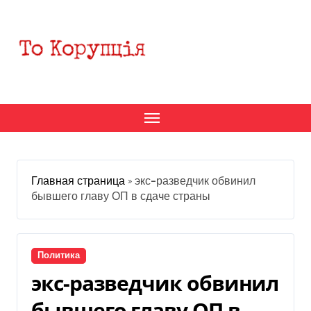
Перейти
к
содержанию
Главная страница
»
экс-разведчик обвинил
бывшего главу ОП в сдаче страны
Политика
экс-разведчик обвинил
бывшего главу ОП в