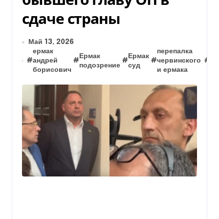
сдаче страны
Май 13, 2026
ермак
перепалка
Ермак
Ермак
#
андрей
#
#
#
червинского
#
че
подозрение
суд
борисович
и ермака