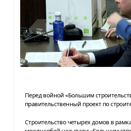
Перед войной «Большим строительством» назывался большой
правительственный проект по строите
Строительство четырех домов в рамках проекта «Династия» фигуранты дела
между собой называли «Большим стро