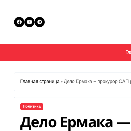
Перейти
к
содержанию
Гл
Главная страница
»
Дело Ермака — прокурор САП 
Политика
Дело Ермака —