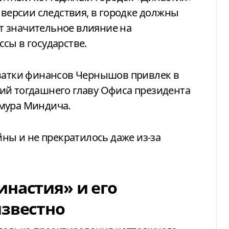
 версии следствия, в городке должны
т значительное влияние на
сы в государстве.
хватки финансов Чернышов привлек в
ий тогдашнего главу Офиса президента
мура Миндича.
йны и не прекратилось даже из-за
инастия» и его
известно