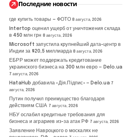
:
Последние новости
где купить товары — ФОТО
8 августа, 2026
Intertop оценил ущерб от уничтожения склада
в 450 млн грн
8 августа, 2026
Microsoft запустила крупнейший дата-центр в
Индии за $20,5 миллиарда
8 августа, 2026
ЕБРР может поддержать кредитование
украинского бизнеса на 300 млн евро — Delo.ua
7 августа, 2026
HataHub добавила «Дія.Підпис» — Delo.ua
7
августа, 2026
Путин получил преимущество благодаря
действиям США
7 августа, 2026
НБУ ослабил кредитные требования для
бизнеса и аграриев из-за атак РФ
7 августа, 2026
Заявление Навроцкого о москалях не