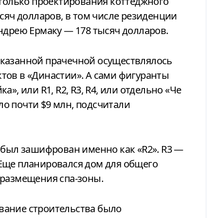
 только проектирования коттеджного
ысяч долларов, в том числе резиденции
ндрею Ермаку — 178 тысяч долларов.
з указанной прачечной осуществлялось
тов в «Династии». А сами фигуранты
», или R1, R2, R3, R4, или отдельно «Че
шло почти $9 млн, подсчитали
 был зашифрован именно как «R2». R3 —
Еще планировался дом для общего
 размещения спа-зоны.
вание строительства было