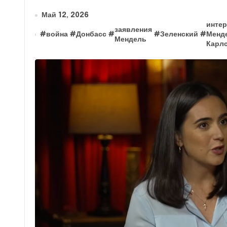
Май 12, 2026
инте
заявления
#
война
#
Донбасс
#
#
Зеленский
#
Менд
Мендель
Карл