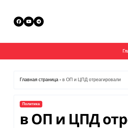
Перейти
к
содержанию
Гл
Главная страница
»
в ОП и ЦПД отреагировали
Политика
в ОП и ЦПД от