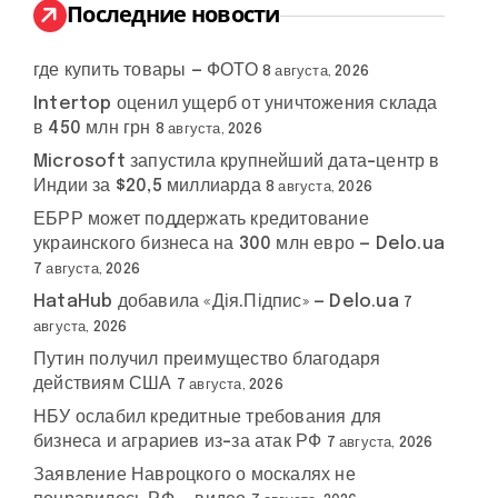
:
Последние новости
ача
сдача
Такер
юлия
где купить товары — ФОТО
8 августа, 2026
#
#
#
Украина
#
нбасса
территорий
Карлсон
мендель
Intertop оценил ущерб от уничтожения склада
в 450 млн грн
8 августа, 2026
Microsoft запустила крупнейший дата-центр в
Индии за $20,5 миллиарда
8 августа, 2026
ЕБРР может поддержать кредитование
украинского бизнеса на 300 млн евро — Delo.ua
7 августа, 2026
HataHub добавила «Дія.Підпис» — Delo.ua
7
августа, 2026
Путин получил преимущество благодаря
действиям США
7 августа, 2026
НБУ ослабил кредитные требования для
бизнеса и аграриев из-за атак РФ
7 августа, 2026
Заявление Навроцкого о москалях не