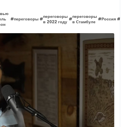
рвью
переговоры
переговоры
сд
ель
#
переговоры
#
#
#
Россия
#
в 2022 году
в Стамбуле
До
сон