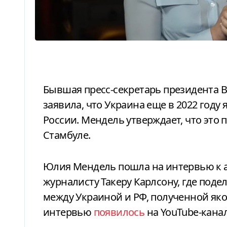
Бывшая пресс-секретарь президента Владимира Зеленского Юлия Мендель
заявила, что Украина еще в 2022 году
России. Мендель утверждает, что это
Стамбуле.
Юлия Мендель пошла на интервью к американскому консервативному
журналисту Такеру Карлсону, где под
между Украиной и РФ, полученной яко
интервью
появилось
на YouTube-канал