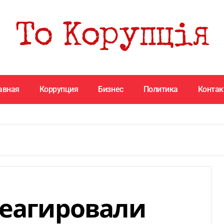
авная
Коррупция
Бизнес
Политика
Конта
реагировали