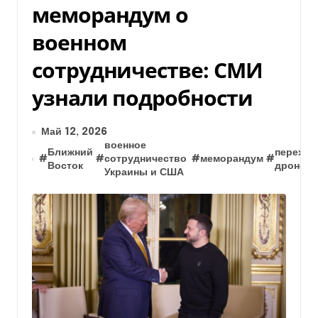
меморандум о
военном
сотрудничестве: СМИ
узнали подробности
Май 12, 2026
военное
Ближний
перехва
#
#
сотрудничество
#
меморандум
#
Восток
дронов
Украины и США