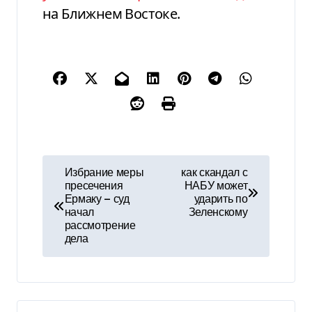
на Ближнем Востоке.
Н
Избрание меры
как скандал с
пресечения
НАБУ может
а
Ермаку — суд
ударить по
начал
Зеленскому
в
рассмотрение
дела
и
г
а