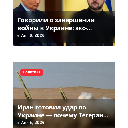
я
м
Говорили о завершении
войны в Украине: экс-
чиновники ЕС и РФ провели
Авг 6, 2026
тайные переговоры, — СМИ
Политика
Иран готовил удар по
Украине — почему Тегеран
передумал
Авг 5, 2026