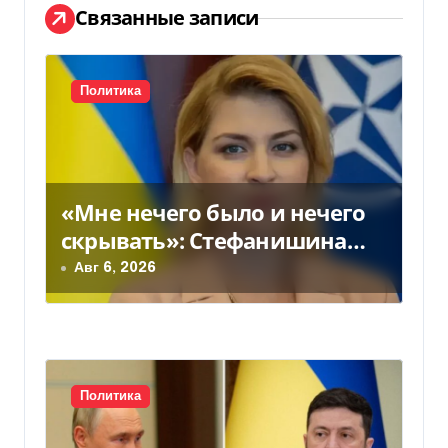
Связанные записи
ц
и
Политика
я
п
о
«Мне нечего было и нечего
з
скрывать»: Стефанишина
прокомментировала новое
Авг 6, 2026
а
подозрение
п
и
с
Политика