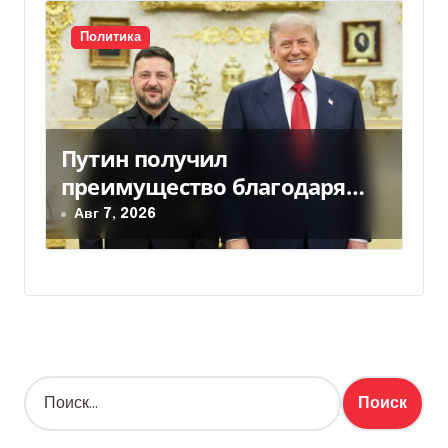
Политика
Путин получил
преимущество благодаря
действиям США
Авг 7, 2026
Н
а
й