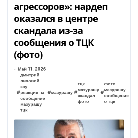
агрессоров»: нардеп
оказался в центре
скандала из-за
сообщения о ТЦК
(фото)
Май 11, 2026
дмитрий
лиховой
тцк
фото
зсу
мазурашу
мазурашу
#
реакция на
#
мазурашу
#
#
скандал
сообщение
сообщение
фото
о тцк
мазурашу
тцк