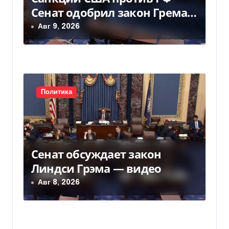
Сенат одобрил закон Грема
а
— Фокус
Авг 9, 2026
п
и
с
Политика
я
м
Сенат обсуждает закон
Линдси Грэма — видео
Авг 8, 2026