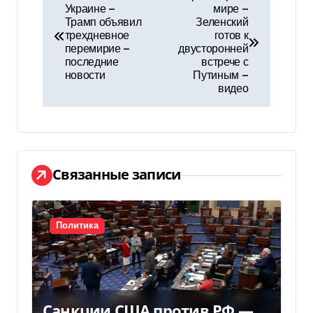
Украине —
мире —
а
Трамп объявил
Зеленский
трехдневное
готов к
в
перемирие —
двусторонней
последние
встрече с
и
новости
Путиным —
видео
г
а
ц
Связанные записи
и
я
Политика
п
о
з
Санкции США против РФ —