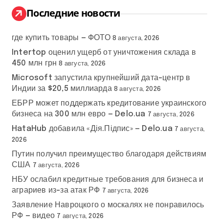
:
Последние новости
где купить товары — ФОТО
8 августа, 2026
Intertop оценил ущерб от уничтожения склада в
450 млн грн
8 августа, 2026
Microsoft запустила крупнейший дата-центр в
Индии за $20,5 миллиарда
8 августа, 2026
ЕБРР может поддержать кредитование украинского
бизнеса на 300 млн евро — Delo.ua
7 августа, 2026
HataHub добавила «Дія.Підпис» — Delo.ua
7 августа,
2026
Путин получил преимущество благодаря действиям
США
7 августа, 2026
НБУ ослабил кредитные требования для бизнеса и
аграриев из-за атак РФ
7 августа, 2026
Заявление Навроцкого о москалях не понравилось
РФ — видео
7 августа, 2026