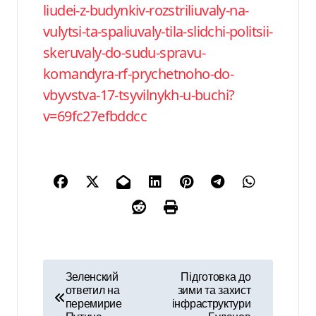
liudei-z-budynkiv-rozstriliuvaly-na-
vulytsi-ta-spaliuvaly-tila-slidchi-politsii-
skeruvaly-do-sudu-spravu-
komandyra-rf-prychetnoho-do-
vbyvstva-17-tsyvilnykh-u-buchi?
v=69fc27efbddcc
Н
Зеленский
Підготовка до
ответил на
зими та захист
а
перемирие
інфраструктури