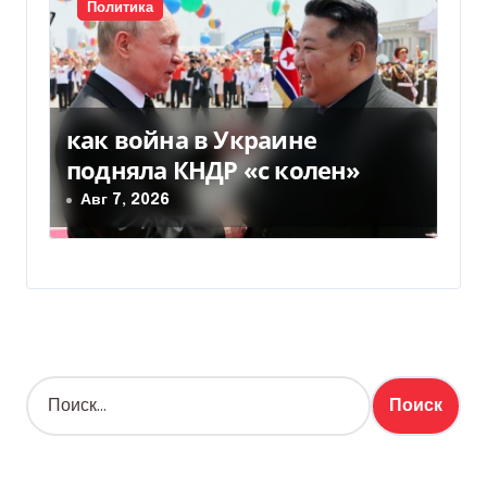
Политика
как война в Украине
подняла КНДР «с колен»
Авг 7, 2026
Н
а
й
т
и