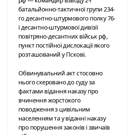
рф — командир взводу 2-ї
батальйонно-тактичної групи 234-
го десантно-штурмового полку 76-
ї десантно-штурмової дивізії
повітряно-десантних військ рф,
пункт постійної дислокації якого
розташований у Пскові.
Обвинувальний акт стосовно
нього скеровано до суду за
фактами відання наказу про
вчинення жорстокого
поводження з цивільним
населенням та у віданні наказу
про порушення законів і звичаїв