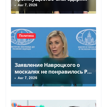
п
действиям США
Авг 7, 2026
и
с
я
Политика
м
Заявление Навроцкого о
москалях не понравилось РФ
— видео
Авг 7, 2026